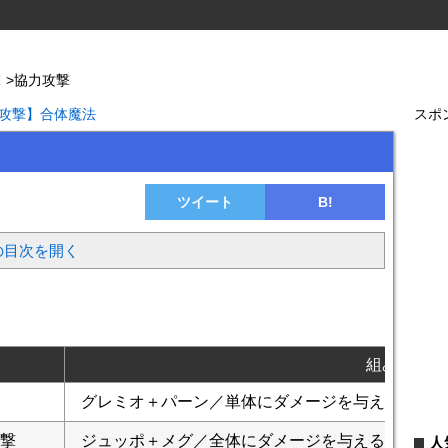
撃
>
協力攻撃
攻撃】合体魔法
スポ
ツイート
B!
の目次を開く
組み合わせ
グレミオ＋パーン／単体にダメージを与える。
撃
ジュッポ＋メグ／全体にダメージを与える。
人