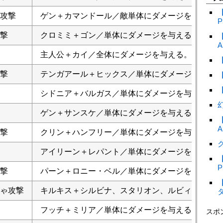
攻撃
ゲン＋カマンドール／敵単体にダメージを与える
P
撃
クロミミ＋ゴン／単体にダメージを与える。
A
主人公＋カイ／全体にダメージを与える。
撃
テンガアール＋ヒックス／単体にダメージを与え
シドニア＋バルガス／単体にダメージを与える。
ゲン＋サンスケ／単体にダメージを与える。
A
撃
クリン＋ハンフリー／単体にダメージを与える。
ク
アイリーン＋レパント／単体にダメージを与える
P
撃
パーン＋ロニー・ベル／単体にダメージを与える
ゃ攻撃
キルキス＋シルビナ、スタリオン、ルビィ／全体に
フッチ＋ミリア／単体にダメージを与える。
スポ