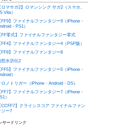
【ロマサガ2】ロマンシング サガ2（スマホ、
。
S Vita）
【FF9】ファイナルファンタジー9（iPhone・
ndroid・PS1）
【FF零式】ファイナルファンタジー零式
る。
【FF4】ファイナルファンタジー4（PSP版）
【FF8】ファイナルファンタジー8
幻想水滸伝2
【FF5】ファイナルファンタジー5（iPhone・
ndroid）
ロノトリガー（iPhone・Android・DS）
。
【FF7】ファイナルファンタジー7（iPhone・
S1）
。パーンがバランスを崩す。
【CCFF7】クライシスコア ファイナルファン
ダメージを与える。2人ともバランスを崩す。
タジー7
ンサードリンク