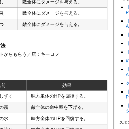
し
敵全体にダメージを与える。
P
炎
敵全体にダメージを与える。
つ
敵全体にダメージを与える。
A
方法
トからもらう／店：キーロフ
A
ク
名前
効果
しずく
味方単体のHPを回復する。
P
の霧
敵全体の命中率を下げる。
の水
味方全体のHPを回復する。
スポ