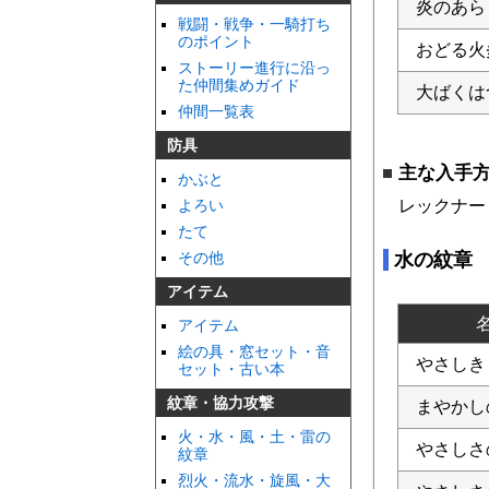
炎のあら
戦闘・戦争・一騎打ち
のポイント
おどる火
ストーリー進行に沿っ
た仲間集めガイド
大ばくは
仲間一覧表
防具
主な入手
かぶと
レックナー
よろい
たて
水の紋章
その他
アイテム
アイテム
絵の具・窓セット・音
やさしき
セット・古い本
紋章・協力攻撃
まやかし
火・水・風・土・雷の
やさしさ
紋章
烈火・流水・旋風・大