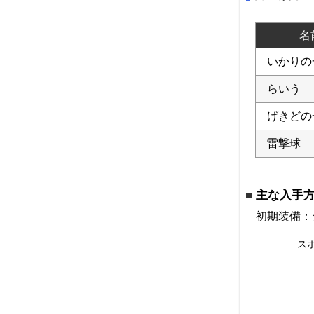
名
いかりの
らいう
げきどの
雷撃球
主な入手
初期装備：
ス