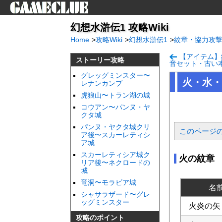
幻想水滸伝1 攻略Wiki
Home
>
攻略Wiki
>
幻想水滸伝1
>
紋章・協力攻
【アイテム】
ストーリー攻略
音セット・古い
グレッグミンスター〜
火・水・
レナンカンプ
虎狼山〜トラン湖の城
コウアン〜パンヌ・ヤ
クタ城
パンヌ・ヤクタ城クリ
このページ
ア後〜スカーレティシ
ア城
スカーレティシア城ク
火の紋章
リア後〜ネクロードの
城
竜洞〜モラビア城
名
シャサラザード〜グレ
ッグミンスター
火炎の矢
攻略のポイント