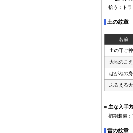
拾う：トラ
土の紋章
名前
土の守ご神
大地のこえ
はがねの身
ふるえる大
主な入手
初期装備：
雷の紋章