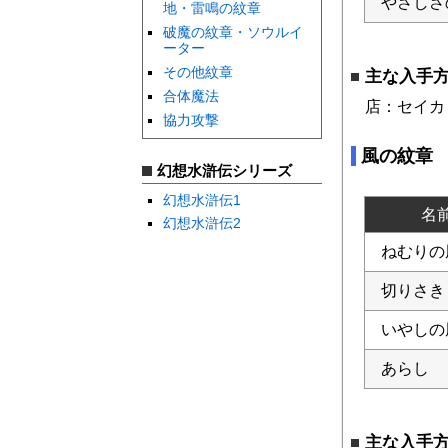
やさしさ
地・雷鳴の紋章
破魔の紋章・ソウルイ
ーター
その他紋章
主な入手
合体魔法
店：セイカ
協力攻撃
風の紋章
幻想水滸伝シリーズ
幻想水滸伝1
名
幻想水滸伝2
ねむりの
切りさき
いやしの
あらし
主な入手