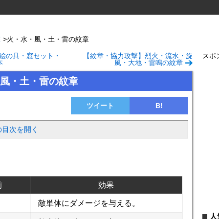
撃
>
火・水・風・土・雷の紋章
絵の具・窓セット・
【紋章・協力攻撃】烈火・流水・旋
スポ
本
風・大地・雷鳴の紋章
風・土・雷の紋章
ツイート
B!
の目次を開く
前
効果
敵単体にダメージを与える。
人