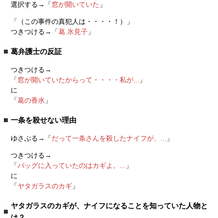
選択する→「
窓が開いていた
」
「（この事件の真犯人は・・・・！）」
つきつける→「
葛 氷見子
」
葛弁護士の反証
つきつける→
「
窓が開いていたからって・・・・私が...
」
に
「
葛の香水
」
一条を殺せない理由
ゆさぶる→「
だって一条さんを殺したナイフが、...
」
つきつける→
「
バッグに入っていたのはカギよ。...
」
に
「
ヤタガラスのカギ
」
ヤタガラスのカギが、ナイフになることを知っていた人物と
は？