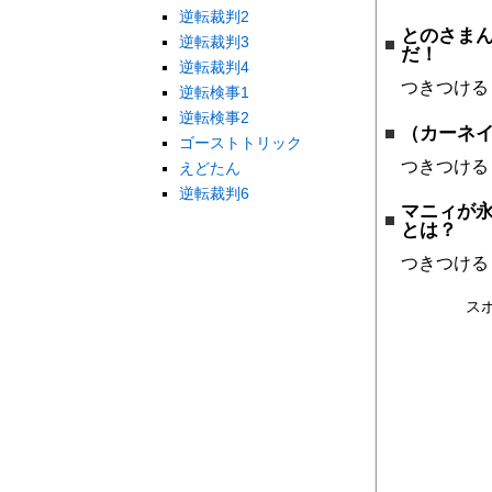
逆転裁判2
とのさま
逆転裁判3
だ！
逆転裁判4
つきつける
逆転検事1
逆転検事2
（カーネ
ゴーストトリック
つきつける
えどたん
逆転裁判6
マニィが
とは？
つきつける
ス