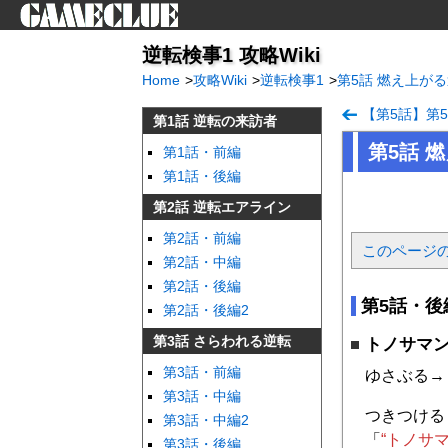
逆転検事1 攻略Wiki
Home
>
攻略Wiki
>
逆転検事1
>
第5話 燃え上が
【第5話】第
第1話 逆転の来訪者
第5話 
第1話・前編
第1話・後編
第2話 逆転エアライン
第2話・前編
このページ
第2話・中編
第2話・後編
第5話・後
第2話・後編2
第3話 さらわれる逆転
トノサマ
第3話・前編
ゆさぶる→
第3話・中編
つきつける
第3話・中編2
「
“トノサマ
第3話・後編