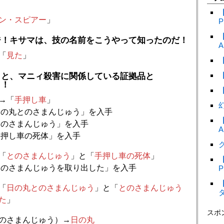
ン・スピアー
」
P
ジ！キサマは、技の名前をこうやって知ったのだ！
A
「
見た
」
》と、マニィ殺害に関係している証拠品と
・！
→「
手押し車
」
日の丸とのさまんじゅう」を入手
とのさまんじゅう」を入手
A
手押し車の死体」を入手
ク
「
とのさまんじゅう
」と「
手押し車の死体
」
とのさまんじゅうを取り出した」を入手
P
「
日の丸とのさまんじゅう
」と「
とのさまんじゅう
た
」
スポ
のさまんじゅう）→
日の丸