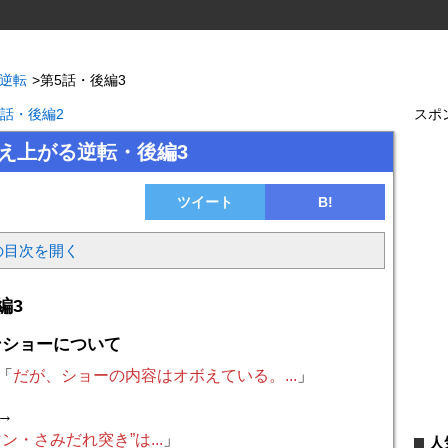
る逆転
>
第5話・後編3
5話・後編2
スポ
燃え上がる逆転・後編3
ツイート
B!
の目次を開く
編3
ンショーについて
「
だが、ショーの内容はオボえている。...
」
→
ン・さみだれ突き”は...
」
人