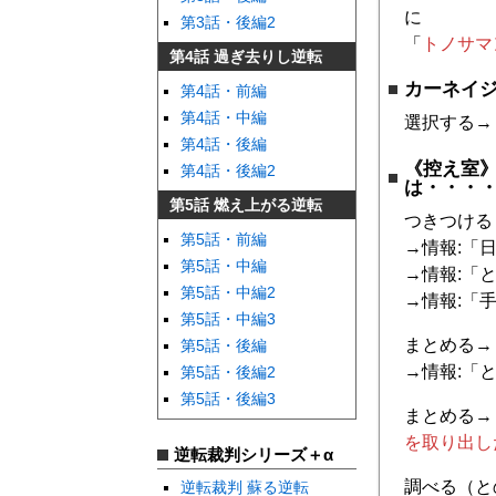
に
第3話・後編2
「
トノサマ
第4話 過ぎ去りし逆転
カーネイ
第4話・前編
第4話・中編
選択する→
第4話・後編
《控え室
第4話・後編2
は・・・
第5話 燃え上がる逆転
つきつける
第5話・前編
→情報:「
第5話・中編
→情報:「
第5話・中編2
→情報:「
第5話・中編3
まとめる→
第5話・後編
→情報:「
第5話・後編2
第5話・後編3
まとめる→
を取り出し
逆転裁判シリーズ＋α
調べる（と
逆転裁判 蘇る逆転