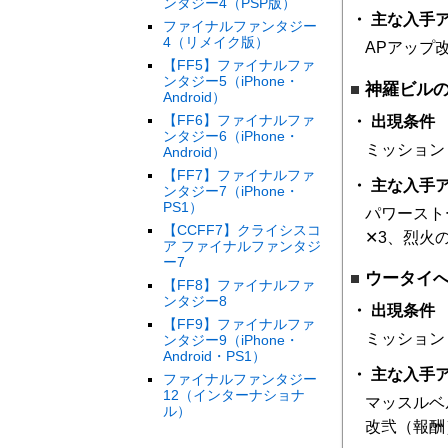
ンタジー4（PSP版）
主な入手
ファイナルファンタジー
4（リメイク版）
APアップ
【FF5】ファイナルファ
ンタジー5（iPhone・
神羅ビル
Android）
【FF6】ファイナルファ
出現条件
ンタジー6（iPhone・
ミッション
Android）
【FF7】ファイナルファ
主な入手
ンタジー7（iPhone・
PS1）
パワースト
【CCFF7】クライシスコ
✕3、烈火
ア ファイナルファンタジ
ー7
ウータイ
【FF8】ファイナルファ
ンタジー8
出現条件
【FF9】ファイナルファ
ミッション
ンタジー9（iPhone・
Android・PS1）
主な入手
ファイナルファンタジー
12（インターナショナ
マッスルベ
ル）
改弐（報酬