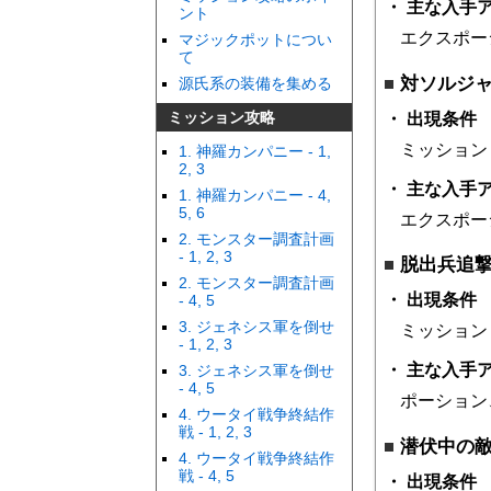
主な入手
ント
エクスポー
マジックポットについ
て
対ソルジ
源氏系の装備を集める
ミッション攻略
出現条件
ミッション
1. 神羅カンパニー - 1,
2, 3
主な入手
1. 神羅カンパニー - 4,
5, 6
エクスポー
2. モンスター調査計画
- 1, 2, 3
脱出兵追
2. モンスター調査計画
出現条件
- 4, 5
3. ジェネシス軍を倒せ
ミッション
- 1, 2, 3
主な入手
3. ジェネシス軍を倒せ
- 4, 5
ポーション
4. ウータイ戦争終結作
戦 - 1, 2, 3
潜伏中の
4. ウータイ戦争終結作
戦 - 4, 5
出現条件