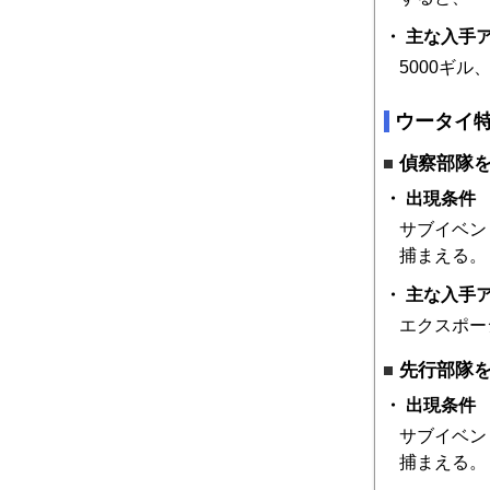
主な入手
5000ギ
ウータイ
偵察部隊
出現条件
サブイベン
捕まえる。
主な入手
エクスポー
先行部隊
出現条件
サブイベン
捕まえる。