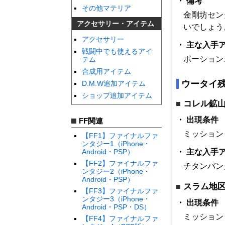
備考
その他マテリア
金剛坊セン
アクセサリー・アイテム
いでしょう
アクセサリー
主な入手
戦闘中でも使えるアイ
ポーション
テム
合成用アイテム
ウータイ
D.M.W追加アイテム
ショップ追加アイテム
コレル鉱
出現条件
FF関連
ミッション
【FF1】ファイナルファ
ンタジー1（iPhone・
主な入手
Android・PSP）
【FF2】ファイナルファ
チタンバン
ンタジー2（iPhone・
Android・PSP）
スラム地
【FF3】ファイナルファ
ンタジー3（iPhone・
出現条件
Android・PSP・DS）
ミッション
【FF4】ファイナルファ