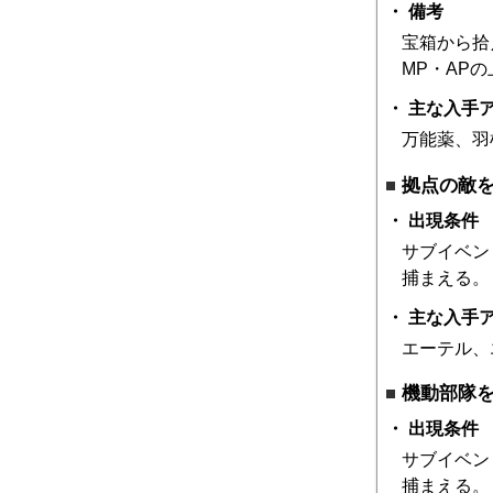
備考
宝箱から拾
MP・AP
主な入手
万能薬、羽
拠点の敵
出現条件
サブイベン
捕まえる。
主な入手
エーテル、
機動部隊
出現条件
サブイベン
捕まえる。