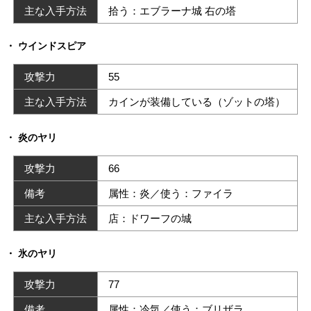
主な入手方法
拾う：エブラーナ城 右の塔
ウインドスピア
攻撃力
55
主な入手方法
カインが装備している（ゾットの塔）
炎のヤリ
攻撃力
66
備考
属性：炎／使う：ファイラ
主な入手方法
店：ドワーフの城
氷のヤリ
攻撃力
77
備考
属性：冷気／使う：ブリザラ