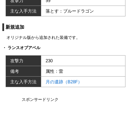
攻撃力
99
主な入手方法
落とす：ブルードラゴン
新規追加
オリジナル版から追加された装備です。
ランスオブアベル
攻撃力
230
備考
属性：雷
主な入手方法
月の遺跡（B28F）
スポンサードリンク