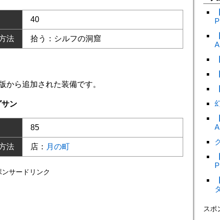
40
P
方法
拾う：シルフの洞窟
A
版から追加された装備です。
グサン
A
85
ク
方法
店：
月の町
P
ポンサードリンク
スポ