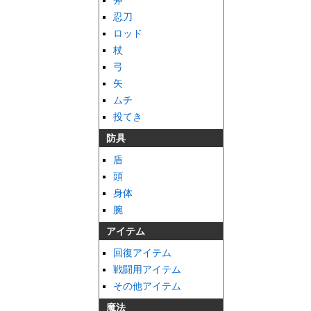
斧
忍刀
ロッド
杖
弓
矢
ムチ
投てき
防具
盾
頭
身体
腕
アイテム
回復アイテム
戦闘用アイテム
その他アイテム
魔法