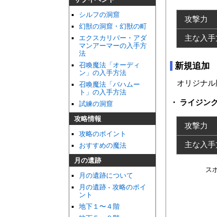
シルフの洞窟
攻撃力
幻獣の洞窟・幻獣の町
エクスカリバー・アダ
主な入手
マンアーマーの入手方
法
召喚魔法「オーディ
新規追加
ン」の入手方法
オリジナル
召喚魔法「バハムー
ト」の入手方法
ライジン
試練の洞窟
攻略情報
攻撃力
攻略のポイント
主な入手
おすすめの魔法
月の遺跡
ス
月の遺跡について
月の遺跡 - 攻略のポイ
ント
地下１〜４階