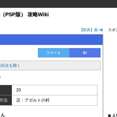
PSP版） 攻略Wiki
【防具】盾
スポ
ツイート
B!
の目次を開く
ン
20
方法
店：アガルトの村
りん
人