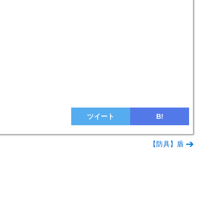
ツイート
B!
【防具】盾