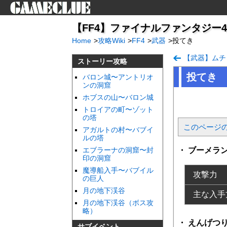
【FF4】ファイナルファンタジー4（
Home
>
攻略Wiki
>
FF4
>
武器
>
投てき
【武器】ムチ
ストーリー攻略
投てき
バロン城〜アントリオ
ンの洞窟
ホブスの山〜バロン城
トロイアの町〜ゾット
の塔
このページ
アガルトの村〜バブイ
ルの塔
エブラーナの洞窟〜封
ブーメラ
印の洞窟
魔導船入手〜バブイル
攻撃力
の巨人
月の地下渓谷
主な入手
月の地下渓谷（ボス攻
略）
えんげつ
サブイベント