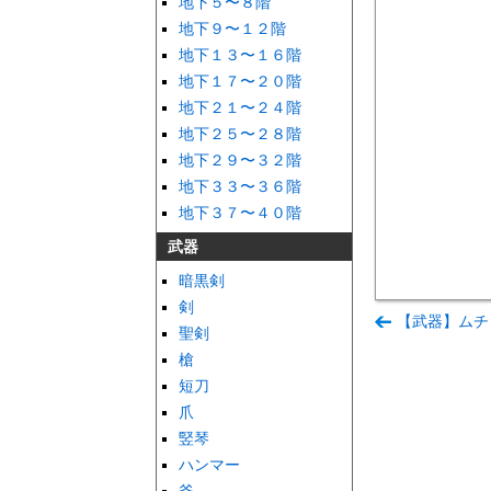
地下５〜８階
地下９〜１２階
地下１３〜１６階
地下１７〜２０階
地下２１〜２４階
地下２５〜２８階
地下２９〜３２階
地下３３〜３６階
地下３７〜４０階
武器
暗黒剣
剣
【武器】ムチ
聖剣
槍
短刀
爪
竪琴
ハンマー