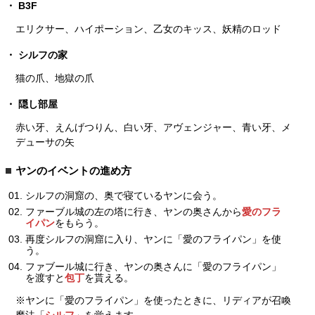
B3F
エリクサー、ハイポーション、乙女のキッス、妖精のロッド
シルフの家
猫の爪、地獄の爪
隠し部屋
赤い牙、えんげつりん、白い牙、アヴェンジャー、青い牙、メ
デューサの矢
ヤンのイベントの進め方
シルフの洞窟の、奥で寝ているヤンに会う。
ファーブル城の左の塔に行き、ヤンの奥さんから
愛のフラ
イパン
をもらう。
再度シルフの洞窟に入り、ヤンに「愛のフライパン」を使
う。
ファブール城に行き、ヤンの奥さんに「愛のフライパン」
を渡すと
包丁
を貰える。
※ヤンに「愛のフライパン」を使ったときに、リディアが召喚