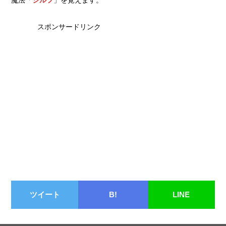
魔法「
シルフ
」を覚えます。
スポンサードリンク
ツイート
B!
LINE