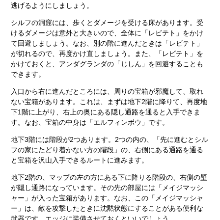
逃げるようにしましょう。
シルフの洞窟には、歩くとダメージを受ける床があります。受
けるダメージは意外と大きいので、全体に「レビテト」をかけ
て回避しましょう。なお、別の階に進んだときは「レビテト」
が切れるので、再度かけ直しましょう。また、「レビテト」を
かけておくと、アンダグランダの「じしん」を回避することも
できます。
入口から右に進んだところには、周りの宝箱が邪魔して、取れ
ない宝箱があります。これは、まずは地下2階に降りて、再度地
下1階に上がり、右上の奥にある隠し通路を通ると入手できま
す。なお、宝箱の中身は「エルフィンボウ」です。
地下3階には階段が2つあります。2つの内の、「先に進むとシル
フの家にたどり着かない方の階段」の、右側にある通路を通る
と宝箱を沢山入手できるルートに進みます。
地下2階の、マップの左の方にある下に降りる階段の、右側の壁
が隠し通路になっています。その先の部屋には「メイジマッシ
ャー」が入った宝箱があります。なお、この「メイジマッシャ
ー」は、敵を攻撃したときに沈黙状態にすることがある便利な
武器です。エッジに装備させておくといいでしょう。