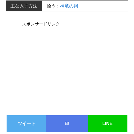
主な入手方法
拾う：
神竜の祠
スポンサードリンク
ツイート
B!
LINE