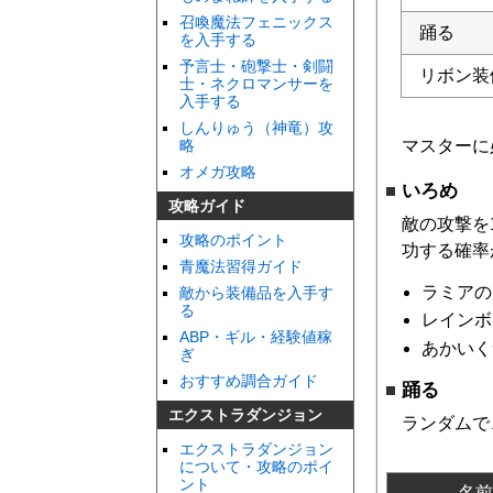
召喚魔法フェニックス
踊る
を入手する
予言士・砲撃士・剣闘
リボン装
士・ネクロマンサーを
入手する
しんりゅう（神竜）攻
マスターに
略
オメガ攻略
いろめ
攻略ガイド
敵の攻撃を
攻略のポイント
功する確率
青魔法習得ガイド
ラミアの
敵から装備品を入手す
る
レインボ
ABP・ギル・経験値稼
あかいく
ぎ
おすすめ調合ガイド
踊る
エクストラダンジョン
ランダムで
エクストラダンジョン
について・攻略のポイ
ント
名前