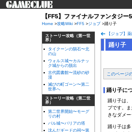
【FF5】ファイナルファンタジー5（iP
Home
>
攻略Wiki
>
FF5
>
ジョブ
>
踊り子
【ジョブ】薬
ストーリー攻略（第一世
界）
踊り子
タイクーンの隕石〜北
の山
ウォルス城〜カルナッ
ク城からの脱出
古代図書館〜流砂の砂
このページ
漠
滅びの町ゴーン〜第二
世界へ
踊り子に
ストーリー攻略（第二世
踊り子は、
界）
ブです。ま
第二世界開始〜モーグ
きなダメー
リの村
バル城〜バリアの塔
踊り子は多
沈んだギードの祠〜第