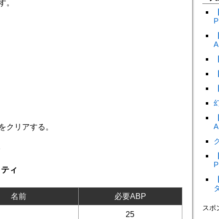
す。
P
A
A
をクリアする。
ク
ィ
P
リティ
名前
必要ABP
スポ
25