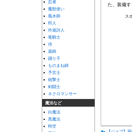
忍者
た、装備す
魔獣使い
風水師
ス
狩人
吟遊詩人
竜騎士
侍
薬師
踊り子
ものまね師
予言士
砲撃士
剣闘士
ネクロマンサー
魔法など
白魔法
黒魔法
時空
【ジョブ】薬