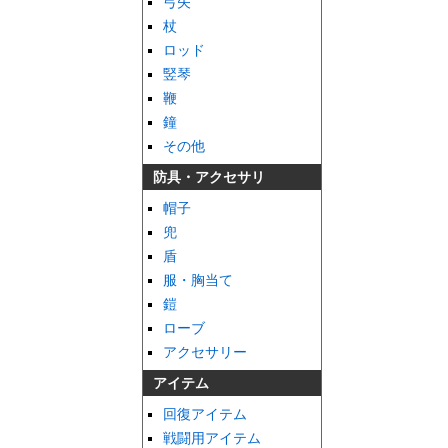
弓矢
杖
ロッド
竪琴
鞭
鐘
その他
防具・アクセサリ
帽子
兜
盾
服・胸当て
鎧
ローブ
アクセサリー
アイテム
回復アイテム
戦闘用アイテム