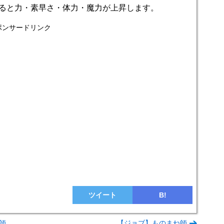
ると力・素早さ・体力・魔力が上昇します。
ポンサードリンク
ツイート
B!
師
【ジョブ】ものまね師