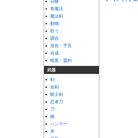
召喚
青魔法
魔法剣
動物
歌う
調合
宣告・予言
合成
暗黒・盟約
武器
剣
短剣
騎士剣
忍者刀
刀
槍
ハンマー
斧