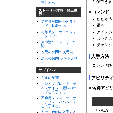
とができま
三世界へ
ストーリー攻略（第三世
コマンド
界）
たたかう
第三世界開始〜ピラミ
踊る
ッド・長老の木
アイテム
封印城クーザー〜フォ
ークタワー
ぼうぎょ
大海溝〜イストリーの
チェンジ
滝
次元の狭間〜次元城
入手方法
次元の狭間 ラストフロ
ア
ロンカ遺跡
サブイベント
アビリテ
ギルの洞窟
ブレイブブレイド・チ
習得アビ
キンナイフ・魔法のラ
ンプを入手する
召喚魔法シルドラ・オ
ーディン・バハムート
を入手する。
いろめ
ものまね師を入手する