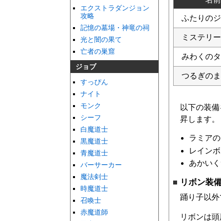
エクストラダンジョン
攻略
ふたりのジ
記憶の墓場・神竜の祠
ミステリー
光と闇の果て
亡者の巣窟
みわくのタ
ジョブ
つるぎのま
すっぴん
ナイト
モンク
以下の装備
シーフ
昇します。
白魔道士
ラミアの
黒魔道士
レインボ
青魔道士
あかいく
バーサーカー
魔法剣士
リボン装
時魔道士
踊り子以外
召喚士
赤魔道師
リボンは頭