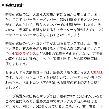
時空研究所
時空研究所では、天属性の攻撃が有効な敵が出現します。ま
た、ここではパーティーメンバー（普段戦闘をするメンバー）
が閉じ込められて、残りのメンバーでの戦闘が発生します。そ
のため、天属性の攻撃を使えるキャラクターを誰か1人でも、パ
ーティーメンバーから外しておくといいでしょう。
時空研究所のベルトコンベアが沢山あるマップでは、上→右→
下と進み、右の壁を通り抜けると万年樹の森に進めます。ここ
で、
ゼロクライシス
などの5個の宝箱を拾えます。なお、万年樹
の森からは先に進めないので、宝箱を回収したら時空研究所に
戻りましょう。
セキュリティの解除コードは、所長のメモを逆から読んだ
BALL
です。なお、セキュリティを解除した後、パーティーが切り替
わったら、ベルトコンベアが沢山ある部屋の右上の方を目指し
ましょう。
ワープ装置が沢山あるマップでは、最初の3つに分かれていると
ころで左に入ると、通路の途中でマジックカプセルを拾えま
す。また、同じく3つに分かれているところから、右→右奥→下