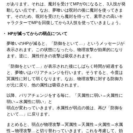
があります。それは、魔封を受けてMPが0になると、3人技が発
動しない点です。なお、夢喰いは呪封の後に魔封を使ってきま
す。そのため、呪封を受けたら魔封を待って、素早さの高いキ
ャラクターでMPを回復してから3人技を使っていきましょう。
HPが減ってからの弱点について
夢喰いのHPが減ると、「防御をといて…」というメッセージが
表示されます。この状態になったら、物理攻撃が効果的になり
ます。逆に、属性付きの攻撃は吸収されます。
「防御をといて…」が表示された後にしばらく時間が経過する
と、夢喰いはバリアチェンジを行います。そうすると、今度は
冥属性に対して弱くなります。なお、物理攻撃に対する防御力
が元に戻り、他の属性は吸収されます。
以降、バリアチェンジをする毎に、「天属性に弱い→火属性に
弱い→水属性に弱い」と
弱点が変わっていきます。水属性が弱点の後は、再び「防御を
といて…」に戻ります。
まとめると、弱点が物理攻撃→冥属性→天属性→火属性→水属
性→物理攻撃…と切り替わっていきます。これを考慮して、効