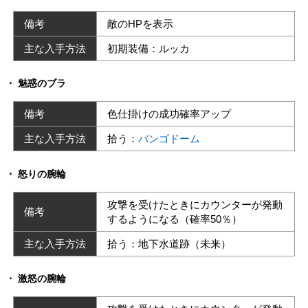
備考
敵のHPを表示
主な入手方法
初期装備：ルッカ
魅惑のブラ
備考
色仕掛けの成功確率アップ
主な入手方法
拾う：
バンゴドーム
怒りの腕輪
攻撃を受けたときにカウンターが発動
備考
するようになる（確率50％）
主な入手方法
拾う：地下水道跡（未来）
激怒の腕輪