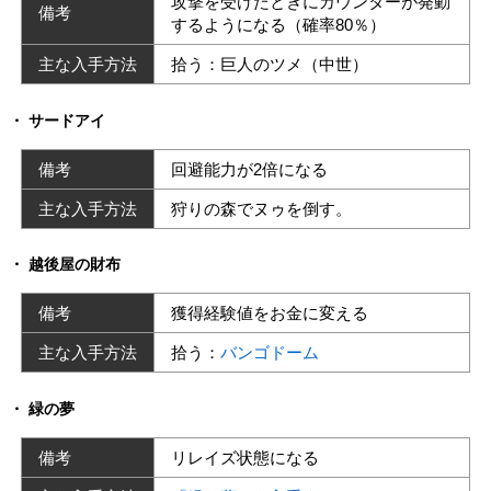
攻撃を受けたときにカウンターが発動
備考
するようになる（確率80％）
主な入手方法
拾う：巨人のツメ（中世）
サードアイ
備考
回避能力が2倍になる
主な入手方法
狩りの森でヌゥを倒す。
越後屋の財布
備考
獲得経験値をお金に変える
主な入手方法
拾う：
バンゴドーム
緑の夢
備考
リレイズ状態になる