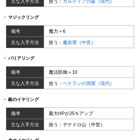
主な入手方法
拾う：
ガルディアの森（現代）
マジックリング
備考
魔力＋6
主な入手方法
拾う：
魔岩窟（中世）
バリアリング
備考
魔法防御＋10
主な入手方法
拾う：
ヘケランの洞窟（現代）
銀のイヤリング
備考
最大HPが25％アップ
主な入手方法
拾う：デナドロ山（中世）