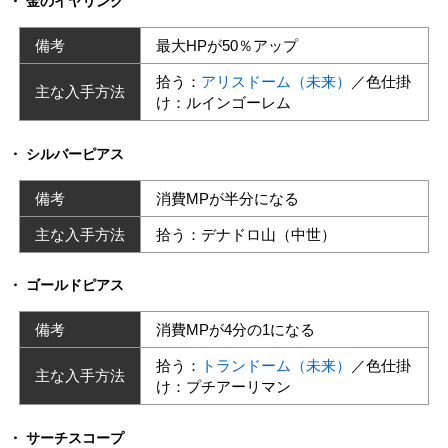
金のイヤリング
備考
最大HPが50％アップ
拾う：
アリスドーム（未来）
／色仕掛
主な入手方法
け：ルインゴーレム
シルバーピアス
備考
消費MPが半分になる
主な入手方法
拾う：デナドロ山（中世）
ゴールドピアス
備考
消費MPが4分の1になる
拾う：
トランドーム（未来）
／色仕掛
主な入手方法
け：プチアーリマン
サーチスコープ