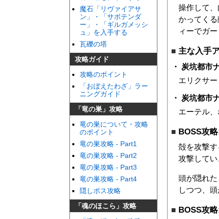
操作して、
魔石「リヴァイアサ
ン」・「サボテンダ
かってくる
ー」・「ギルガメッシ
ィーでガー
ュ」を入手する
瓦礫の塔
主な入手
攻略ガイド
炭坑都市
攻略のポイント
エリクサー
「おぼえたわざ」ラー
ニングガイド
炭坑都市ナ
「竜の巣」攻略
エーテル、
竜の巣について・攻略
BOSS攻略
のポイント
竜の巣攻略 - Part1
殻を攻撃す
竜の巣攻略 - Part2
攻撃してい
竜の巣攻略 - Part3
頭が隠れた
竜の巣攻略 - Part4
しつつ、頭
隠しボス攻略
「魂のほこら」攻略
BOSS攻略