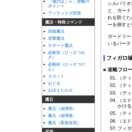
「魂のほこら」攻略の
シルバリオ
ポイント
と、ガード
アンラックズ対策
れを防ぐた
魔法・特殊コマンド
ーを倒すと
回復魔法
ガードリー
攻撃魔法
いるパーテ
サポート魔法
必殺技（ひっさつわ
ざ）
フィガロ
必殺剣（ひっさつけ
ん）
攻略フロ
スロット
（ティ
おどる
（ティ
おぼえたわざ
（ティ
魔石
（エド
かける
魔石（崩壊前）
（ティ
魔石（崩壊後）
（エド
魔石（新規追加）
フィガ
武器