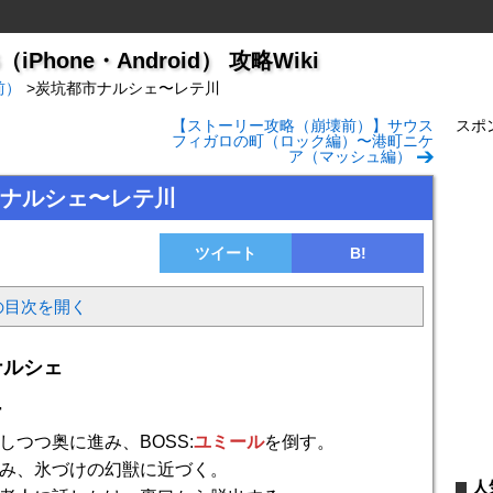
hone・Android） 攻略Wiki
前）
>
炭坑都市ナルシェ〜レテ川
【ストーリー攻略（崩壊前）】サウス
スポ
フィガロの町（ロック編）〜港町ニケ
ア（マッシュ編）
ナルシェ〜レテ川
ツイート
B!
の目次を開く
ナルシェ
ー
しつつ奥に進み、BOSS:
ユミール
を倒す。
み、氷づけの幻獣に近づく。
人