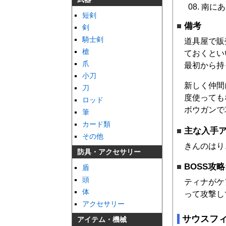
南にあ
短剣
備考
剣
騎士剣
道具屋で販
槍
ておくとい
爪
最初から持
小刀
新しく仲間
刀
度使っても
ロッド
ボウガンで
筆
カード類
主な入手
その他
きんのはり
防具・アクセサリー
BOSS攻略
盾
頭
ティナがケ
体
って攻撃し
アクセサリー
サウスフ
アイテム・機械