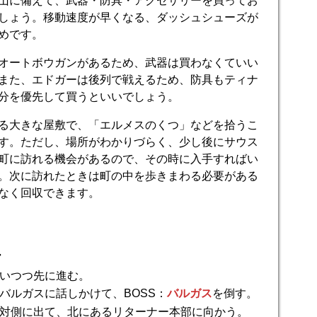
山に備えて、武器・防具・アクセサリーを買ってお
しょう。移動速度が早くなる、ダッシュシューズが
めです。
オートボウガンがあるため、武器は買わなくていい
また、エドガーは後列で戦えるため、防具もティナ
分を優先して買うといいでしょう。
る大きな屋敷で、「エルメスのくつ」などを拾うこ
す。ただし、場所がわかりづらく、少し後にサウス
町に訪れる機会があるので、その時に入手すればい
。次に訪れたときは町の中を歩きまわる必要がある
なく回収できます。
ー
いつつ先に進む。
バルガスに話しかけて、BOSS：
バルガス
を倒す。
対側に出て、北にあるリターナー本部に向かう。