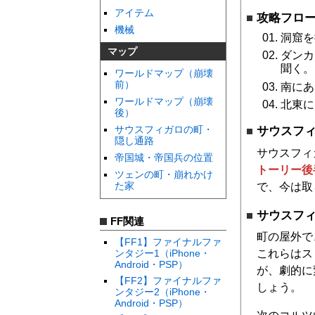
アイテム
攻略フロ
機械
洞窟を
マップ
ダンカ
聞く。
ワールドマップ（崩壊
前）
南にあ
ワールドマップ（崩壊
北東に
後）
サウスフィガロの町・
サウスフ
隠し通路
サウスフィ
帝国城・帝国兵の位置
トーリー後
ツェンの町・崩れかけ
た家
で、今は取
サウスフ
FF関連
町の屋外で
【FF1】ファイナルファ
ンタジー1（iPhone・
これらはス
Android・PSP）
が、劇的に
【FF2】ファイナルファ
しょう。
ンタジー2（iPhone・
Android・PSP）