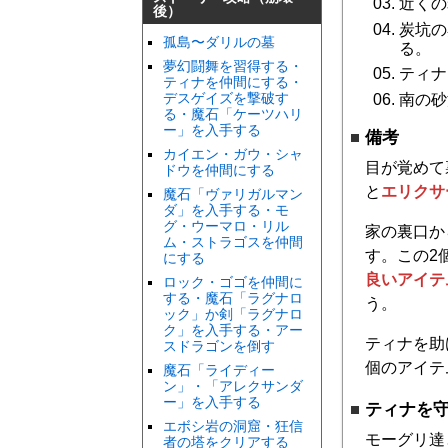
近くの
後）
炭坑の
孤島〜ダリルの墓
る。
夢幻闘舞を習得する・
ティナ
ティナを仲間にする・
デスゲイズを撃破す
南の砂
る・魔石「ケーツハリ
ー」を入手する
備考
カイエン・ガウ・シャ
目が覚めて
ドウを仲間にする
と
エリクサ
魔石「ヴァリガルマン
ダ」を入手する・モ
グ・ウーマロ・リル
家の裏口か
ム・ストラゴスを仲間
す。この2
にする
良いアイテ
ロック・ゴゴを仲間に
する・魔石「ラグナロ
う。
ック」か剣「ラグナロ
ク」を入手する・アー
ティナを助
スドラゴンを倒す
個のアイテ
魔石「ライディー
ン」・「アレクサンダ
ー」を入手する
ティナを
エボシ岩の洞窟・狂信
モーグリ達
者の塔をクリアする