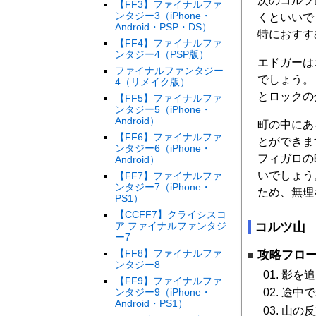
次のコルツ
【FF3】ファイナルファ
ンタジー3（iPhone・
くといいで
Android・PSP・DS）
特におすす
【FF4】ファイナルファ
ンタジー4（PSP版）
エドガーは
ファイナルファンタジー
でしょう。
4（リメイク版）
とロックの
【FF5】ファイナルファ
ンタジー5（iPhone・
Android）
町の中にあ
【FF6】ファイナルファ
とができま
ンタジー6（iPhone・
フィガロの
Android）
いでしょう
【FF7】ファイナルファ
ンタジー7（iPhone・
ため、無理
PS1）
【CCFF7】クライシスコ
ア ファイナルファンタジ
コルツ山
ー7
【FF8】ファイナルファ
攻略フロ
ンタジー8
影を追
【FF9】ファイナルファ
ンタジー9（iPhone・
途中で
Android・PS1）
山の反