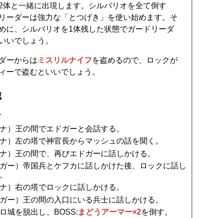
2体と一緒に出現します。シルバリオを全て倒す
リーダーは強力な「とつげき」を使い始めます。そ
めに、シルバリオを1体残した状態でガードリーダ
いいでしょう。
ダーからは
ミスリルナイフ
を盗めるので、ロックが
ィーで盗むといいでしょう。
城
ー
ナ）王の間でエドガーと会話する。
ナ）左の塔で神官長からマッシュの話を聞く。
ナ）王の間で、再びエドガーに話しかける。
ガー）帝国兵とケフカに話しかけた後、ロックに話し
。
ナ）右の塔でロックに話しかける。
ガー）王の間の入口にいる兵士に話しかける。
ロ城を脱出し、BOSS:
まどうアーマー×2
を倒す。