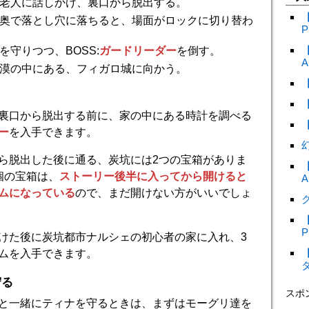
老人に話しかけ、裏口から脱出する。
奥で落とし穴に落ちると、場面がロックに切り替わ
P
を守りつつ、BOSS:
ガードリーダー
を倒す。
A
漠の中にある、フィガロ城に向かう。
裏口から脱出する前に、家の中にある時計を調べる
ー
を入手できます。
ら脱出した後に通る、炭坑には2つの宝箱がありま
個の宝箱は、
ストーリー後半に入ってから開けると
A
ムになっている
ので、まだ開けない方がいいでしょ
ク
P
けた後に炭坑都市ナルシェの初心者の家に入れ、3
ムを入手できます。
守る
スポ
と一緒にティナを守るときは、まずはモーグリ達を