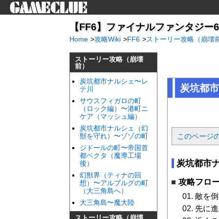
【FF6】ファイナルファンタジー6（iP
Home
>
攻略Wiki
>
FF6
>
ストーリー攻略（崩壊
ストーリー攻略（崩壊
前）
炭坑都市ナルシェ〜レ
炭坑都市
テ川
サウスフィガロの町
（ロック編）〜港町ニ
ケア（マッシュ編）
炭坑都市ナルシェ（幻
獣を守れ）〜ゾゾの町
このページ
ジドールの町〜帝国首
都ベクタ（魔導工場
炭坑都市
後）
幻獣界（ティナの回
攻略フロ
想）〜アルブルグの町
（大三角島へ）
敵を倒
大三角島〜魔大陸
先に進
ストーリー攻略（崩壊