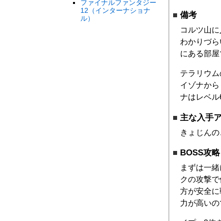
ファイナルファンタジー
12（インターナショナ
備考
ル）
コルツ山に
わかりづら
にある部屋
テラリウム
イゾナから
ナはレベル
主な入手
きょじんの
BOSS攻
まずは一緒
クの攻撃で
方が安全に
力が高いの