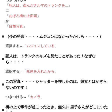
つきつける→
「
犯人は、盗んだクルマのトランクを...
」
に
「
おぼろ橋の上面図
」
か
「
目撃写真
」
（今の発言・・・・ムジュンはなかったかしら・・・・）
選択する→「
ムジュンしている
」
証人は、トランクのキズを見たことがあった！なぜな
ら・・・・
選択する→「
死体を入れたから
」
この写真・・・・シャッターを押したのは、彼女とはかぎら
ないのです！
つきつける→「
カメラ
」
橋の上で事件が起こったとき、無久井 里子さんがどこにいた