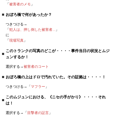
「
被害者のメモ
」
おぼろ橋で何があったか？
つきつける→
「
犯人は、押し倒した被害者...
」
に
「
現場写真
」
このトランクの写真のどこが・・・・事件当日の状況とムジ
ュンするか！
選択する→
被害者のコート
おぼろ橋の上はドロで汚れていた。その証拠は・・・・！
つきつける→「
マフラー
」
このムジュンにおける、《ニセの手がかり》・・・・それ
は！
選択する→「
目撃者の証言
」