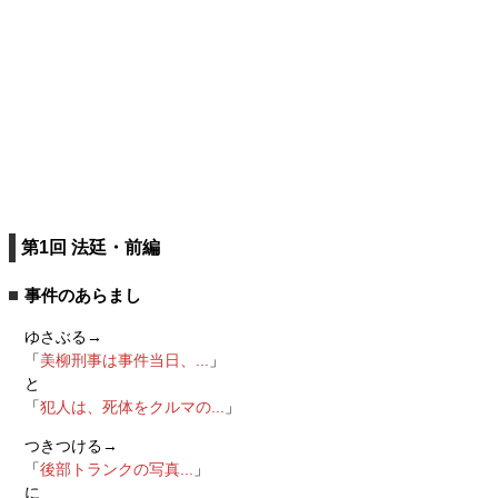
第1回 法廷・前編
事件のあらまし
ゆさぶる→
「
美柳刑事は事件当日、...
」
と
「
犯人は、死体をクルマの...
」
つきつける→
「
後部トランクの写真...
」
に