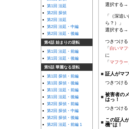
選択する→
第1回 法廷
第2回 探偵
「（深追い
第2回 法廷
ら？）」
第2回 法廷・中編
選択する→
第2回 法廷・後編
つきつける
第4話 始まりの逆転
「
白いマフ
第1回 法廷・前編
に
第1回 法廷・後編
「
マフラー
第5話 華麗なる逆転
証人がマ
第1回 探偵・前編
つきつける
第1回 探偵・後編
第1回 法廷・前編
被害者の
第1回 法廷・後編
はっ！
第2回 探偵・前編
つきつける
第2回 探偵・中編
第2回 探偵・後編
この証人が
第2回 法廷・前編 1
機”は！