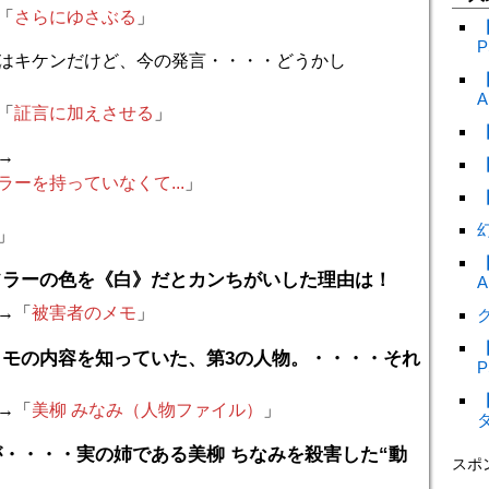
「
さらにゆさぶる
」
P
はキケンだけど、今の発言・・・・どうかし
A
「
証言に加えさせる
」
→
ラーを持っていなくて...
」
」
フラーの色を《白》だとカンちがいした理由は！
A
→「
被害者のメモ
」
ク
メモの内容を知っていた、第3の人物。・・・・それ
P
→「
美柳 みなみ（人物ファイル）
」
・・・・実の姉である美柳 ちなみを殺害した“動
スポ