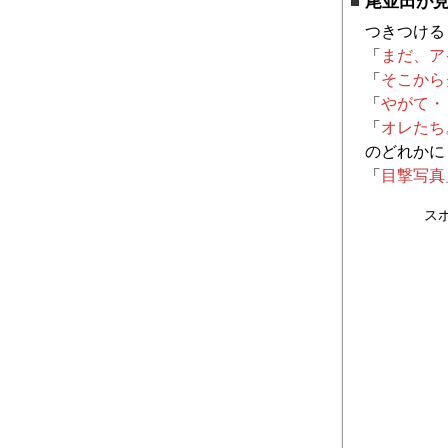
尾並田が
つきつける
「
まだ、ア
「
そこから
「
やがて・
「
オレたち
のどれかに
「
目撃写真
ス