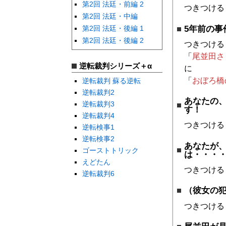
第2回 法廷・前編 2
つきつける
第2回 法廷・中編
5年前の事
第2回 法廷・後編 1
第2回 法廷・後編 2
つきつける
「
尾並田さ
逆転裁判シリーズ＋α
に
「
おぼろ橋
逆転裁判 蘇る逆転
逆転裁判2
あなたの
逆転裁判3
す！
逆転裁判4
つきつける
逆転検事1
逆転検事2
あなたが
ゴーストトリック
は・・・
えどたん
つきつける
逆転裁判6
（彼女の
つきつける