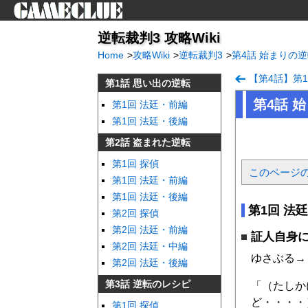
逆転裁判3 攻略Wiki
Home
>
攻略Wiki
>
逆転裁判3
>
第4話 始まりの
【第4話】第
第1話 思い出の逆転
第4話 
第1回 法廷・前編
第1回 法廷・後編
第2話 盗まれた逆転
第1回 探偵
このページ
第1回 法廷・前編
第1回 法廷・後編
第1回 法
第2回 探偵
第2回 法廷・前編
証人自身
第2回 法廷・中編
ゆさぶる→
第2回 法廷・後編
第3話 逆転のレシピ
「（たしか
ど・・・・
第1回 探偵