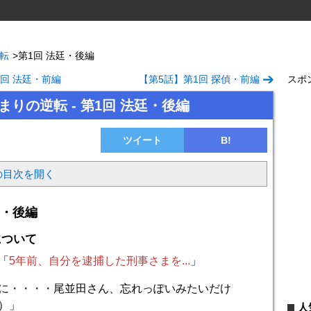
逆転
>
第1回 法廷・後編
1回 法廷・前編
【第5話】第1回 探偵・前編
スポ
始まりの逆転 - 第1回 法廷・後編
ツイート
B!
の目次を開く
廷・後編
について
「
5年前、自分を逮捕した刑事さまを...
」
に・・・・尾並田さん、忘れっぽいみたいだけ
）」
人