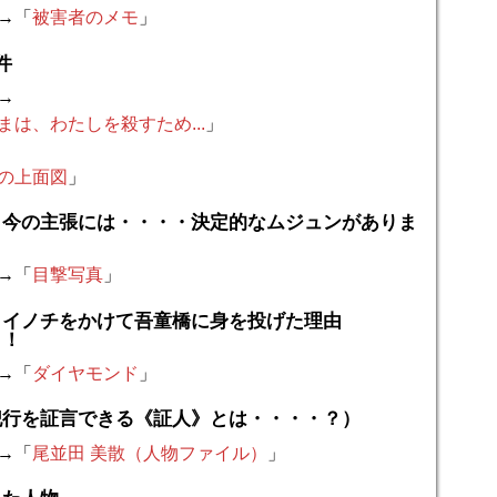
→「
被害者のメモ
」
件
→
まは、わたしを殺すため...
」
の上面図
」
、今の主張には・・・・決定的なムジュンがありま
→「
目撃写真
」
、イノチをかけて吾童橋に身を投げた理由
・！
→「
ダイヤモンド
」
犯行を証言できる《証人》とは・・・・？）
→「
尾並田 美散（人物ファイル）
」