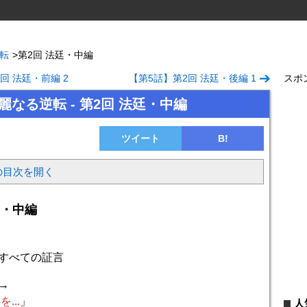
逆転
>
第2回 法廷・中編
回 法廷・前編 2
【第5話】第2回 法廷・後編 1
スポ
華麗なる逆転 - 第2回 法廷・中編
ツイート
B!
の目次を開く
廷・中編
すべての証言
→
...
」
人