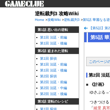
逆転裁判3 攻略Wiki
Home
>
攻略Wiki
>
逆転裁判3
>
第5話 華麗なる
【第5話】第2
第1話 思い出の逆転
第5話 
第1回 法廷・前編
第1回 法廷・後編
第2話 盗まれた逆転
第1回 探偵
このページ
第1回 法廷・前編
第1回 法廷・後編
第2回 法
第2回 探偵
第2回 法廷・前編
《計画》
第2回 法廷・中編
ゆさぶる→
第2回 法廷・後編
第3話 逆転のレシピ
つきつける
「
綾里 真宵を
第1回 探偵