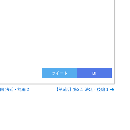
ツイート
B!
回 法廷・前編 2
【第5話】第2回 法廷・後編 1