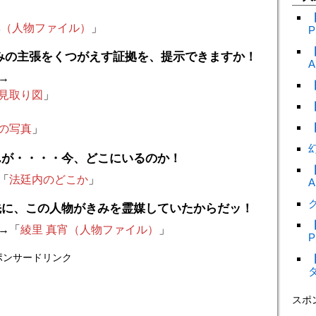
尋（人物ファイル）
」
P
みの主張をくつがえす証拠を、提示できますか！
A
→
見取り図
」
の写真
」
んが・・・・今、どこにいるのか！
「
法廷内のどこか
」
A
ク
先に、この人物がきみを霊媒していたからだッ！
→「
綾里 真宵（人物ファイル）
」
P
ポンサードリンク
スポ