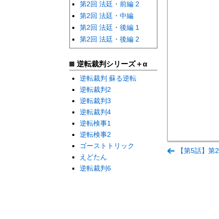
第2回 法廷・前編 2
第2回 法廷・中編
第2回 法廷・後編 1
第2回 法廷・後編 2
逆転裁判シリーズ＋α
逆転裁判 蘇る逆転
逆転裁判2
逆転裁判3
逆転裁判4
逆転検事1
逆転検事2
ゴーストトリック
【第5話】第2
えどたん
逆転裁判6