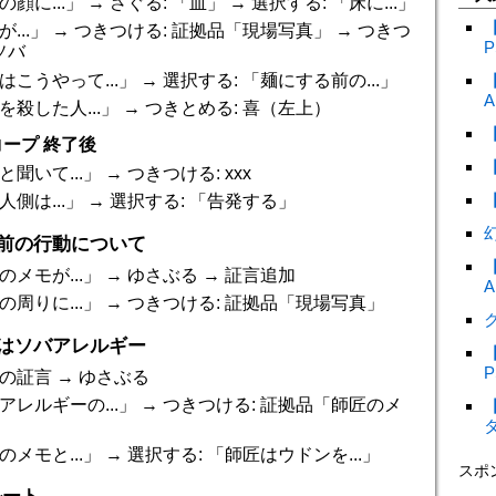
顔に...」 → さぐる: 「血」 → 選択する: 「床に...」
が...」 → つきつける: 証拠品「現場写真」 → つきつ
P
ソバ
はこうやって...」 → 選択する: 「麺にする前の...」
A
を殺した人...」 → つきとめる: 喜（左上）
ープ 終了後
聞いて...」 → つきつける: xxx
人側は...」 → 選択する: 「告発する」
件前の行動について
のメモが...」 → ゆさぶる → 証言追加
A
の周りに...」 → つきつける: 証拠品「現場写真」
ク
チはソバアレルギー
P
の証言 → ゆさぶる
アレルギーの...」 → つきつける: 証拠品「師匠のメ
メモと...」 → 選択する: 「師匠はウドンを...」
スポ