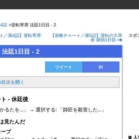
4話
>
逆転寄席 法廷1日目 - 2
ト／第4話】逆転寄席
【攻略チャート／第5話】逆転の大革
スポ
命 探偵1日目
法廷1日目 - 2
ツイート
B!
の目次を開く
ト - 休廷後
るたを...」 → 選択する: 「師匠を殺害した...」
くは見たんだ
コープ
人