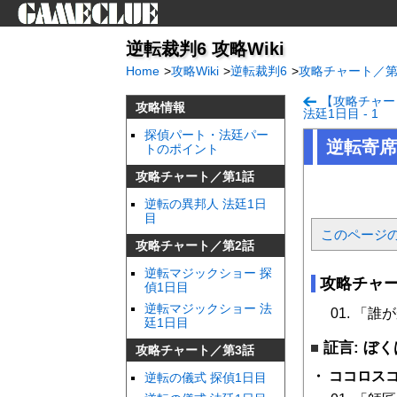
逆転裁判6 攻略Wiki
Home
>
攻略Wiki
>
逆転裁判6
>
攻略チャート／第
【攻略チャー
攻略情報
法廷1日目 - 1
探偵パート・法廷パー
逆転寄席 
トのポイント
攻略チャート／第1話
逆転の異邦人 法廷1日
目
このページ
攻略チャート／第2話
逆転マジックショー 探
攻略チャー
偵1日目
逆転マジックショー 法
「誰がか
廷1日目
証言: ぼ
攻略チャート／第3話
ココロス
逆転の儀式 探偵1日目