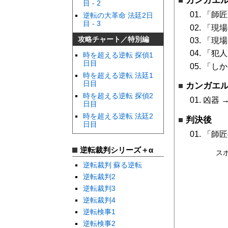
カンガエ
目 - 2
「師匠
逆転の大革命 法廷2日
目 - 3
「現場
攻略チャート／特別編
「現場に
「犯人が
時を超える逆転 探偵1
日目
「しかし
時を超える逆転 法廷1
日目
カンガエル
時を超える逆転 探偵2
凶器 
日目
時を超える逆転 法廷2
判決後
日目
「師匠
逆転裁判シリーズ＋α
ス
逆転裁判 蘇る逆転
逆転裁判2
逆転裁判3
逆転裁判4
逆転検事1
逆転検事2