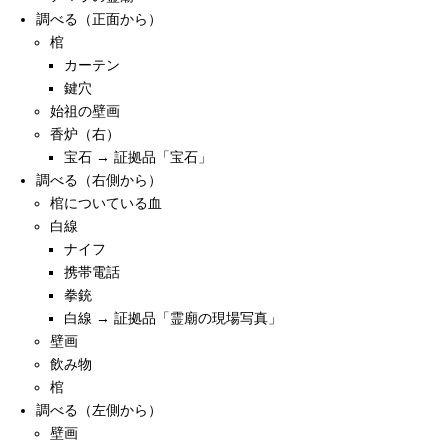
調べる（正面から）
棺
カーテン
鍵穴
始祖の壁画
香炉（右）
宝石 → 証拠品「宝石」
調べる（右側から）
棺についている血
白線
ナイフ
携帯電話
拳銃
白線 → 証拠品「霊廟の現場写真」
壁画
飲み物
棺
調べる（左側から）
壁画