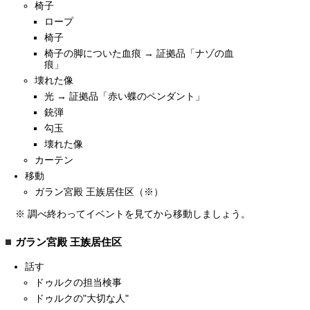
椅子
ロープ
椅子
椅子の脚についた血痕 → 証拠品「ナゾの血
痕」
壊れた像
光 → 証拠品「赤い蝶のペンダント」
銃弾
勾玉
壊れた像
カーテン
移動
ガラン宮殿 王族居住区（※）
※ 調べ終わってイベントを見てから移動しましょう。
ガラン宮殿 王族居住区
話す
ドゥルクの担当検事
ドゥルクの"大切な人"