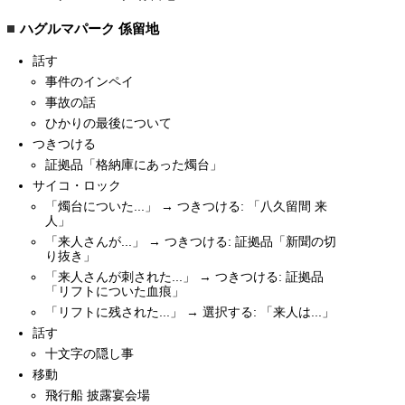
ハグルマパーク 係留地
話す
事件のインペイ
事故の話
ひかりの最後について
つきつける
証拠品「格納庫にあった燭台」
サイコ・ロック
「燭台についた...」 → つきつける: 「八久留間 来
人」
「来人さんが...」 → つきつける: 証拠品「新聞の切
り抜き」
「来人さんが刺された...」 → つきつける: 証拠品
「リフトについた血痕」
「リフトに残された...」 → 選択する: 「来人は...」
話す
十文字の隠し事
移動
飛行船 披露宴会場