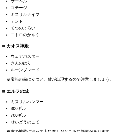
サーベル
コテージ
ミスリルナイフ
テント
てつのよろい
ニトロのかやく
カオス神殿
ウェアバスター
きんのはり
ルーンブレード
※宝箱の前に立つと、敵が出現するので注意しましょう。
エルフの城
ミスリルハンマー
800ギル
700ギル
せいどうのこて
※右の城壁に沿って上に進んだところに部屋があります。