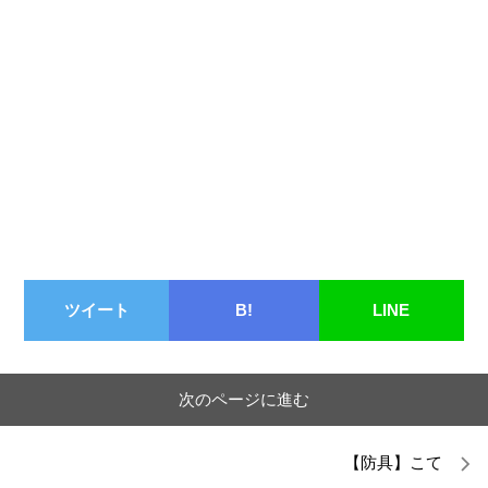
ツイート
B!
LINE
次のページに進む
【防具】こて