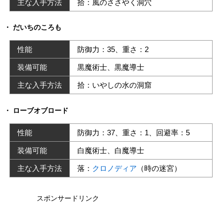
主な入手方法
拾：風のささやく洞穴
だいちのころも
性能
防御力：35、重さ：2
装備可能
黒魔術士、黒魔導士
主な入手方法
拾：いやしの水の洞窟
ローブオブロード
性能
防御力：37、重さ：1、回避率：5
装備可能
白魔術士、白魔導士
主な入手方法
落：
クロノディア
（時の迷宮）
スポンサードリンク