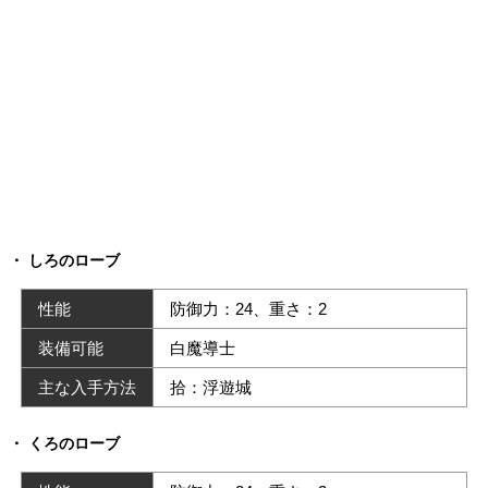
しろのローブ
性能
防御力：24、重さ：2
装備可能
白魔導士
主な入手方法
拾：浮遊城
くろのローブ