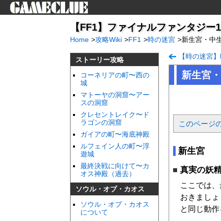
【FF1】ファイナルファンタジー1（iP
Home
>
攻略Wiki
>
FF1
>
時の迷宮
>
新生宮・中
【時の迷宮】
ストーリー攻略
新生宮・
コーネリアの町〜西の
城
マトーヤの洞窟〜アー
スの洞窟
クレセントレイク〜ド
ラゴンの洞窟
このページ
ガイアの町〜海底神殿
ルフェイン人の町〜浮
新生宮
遊城
最終決戦に向けて〜カ
真実の妖
オス神殿（過去）
ここでは、
ソウル・オブ・カオス
おきましょ
ソウル・オブ・カオス
と同じ動作
について