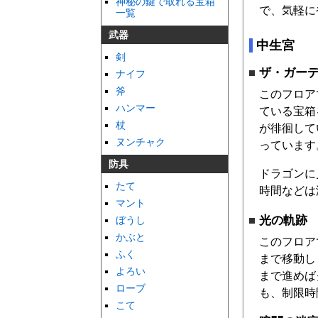
神秘の鍵で取れる宝箱
で、気軽に
一覧
武器
中生宮
剣
ザ・ガー
ナイフ
斧
このフロア
ハンマー
ている宝箱
杖
が徘徊して
ヌンチャク
っています
防具
ドラゴンに
たて
時間などは
マント
光の軌跡
ぼうし
かぶと
このフロア
ふく
まで移動し
よろい
まで進めば
ローブ
も、制限時
こて