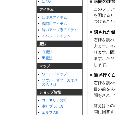
暗闇の迷
ゆびわ
このフロア
アイテム
を開けると
回復系アイテム
つけること
戦闘用アイテム
能力アップ系アイテム
隠された
イベントアイテム
石碑を調べ
魔法
えます。そ
白魔法
ります。間
黒魔法
ます。ただ
します。
マップ
ワールドマップ
過ぎ行く
ソウル・オブ・カオス
石碑を調べ
の入り口
目の前を人
ショップ情報
問をされ、
コーネリアの町
答えは下の
港町プラボカ
問に回答す
エルフの町