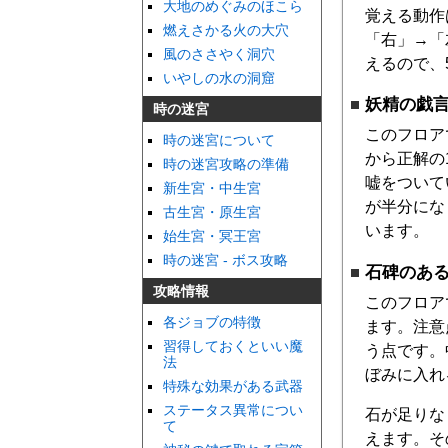
大地のめぐみのほこら
覚える動作
燃えさかる火の大穴
「右」→「
風のささやく洞穴
えるので、
いやしの水の洞窟
妖精の戯
時の迷宮
このフロア
時の迷宮について
から正解の
時の迷宮攻略の準備
嘘をついて
新生宮・中生宮
が半分にな
古生宮・原生宮
います。
始生宮・冥王宮
時の迷宮 - ボス攻略
石碑のあ
攻略情報
このフロア
各ジョブの特徴
ます。注意
習得しておくといい魔
う点です。
法
ぼみに入れ
特殊な効果がある武器
ステータス異常につい
石が足りな
て
えます。そ