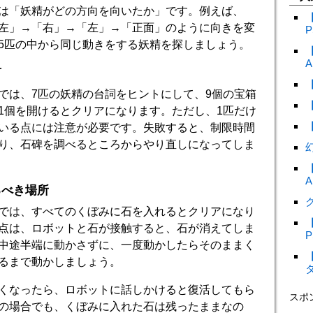
は「妖精がどの方向を向いたか」です。例えば、
左」→「右」→「左」→「正面」のように向きを変
P
5匹の中から同じ動きをする妖精を探しましょう。
A
言
では、7匹の妖精の台詞をヒントにして、9個の宝箱
1個を開けるとクリアになります。ただし、1匹だけ
いる点には注意が必要です。失敗すると、制限時間
り、石碑を調べるところからやり直しになってしま
A
るべき場所
ク
では、すべてのくぼみに石を入れるとクリアになり
点は、ロボットと石が接触すると、石が消えてしま
P
中途半端に動かさずに、一度動かしたらそのままく
るまで動かしましょう。
くなったら、ロボットに話しかけると復活してもら
スポ
の場合でも、くぼみに入れた石は残ったままなの