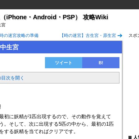
hone・Android・PSP） 攻略Wiki
生宮
時の迷宮攻略の準備
【時の迷宮】古生宮・原生宮
スポ
中生宮
ツイート
B!
の目次を開く
精
最初に妖精が1匹出現するので、その動作を覚えて
う。そして、次に出現する5匹の中から、最初の1匹
をする妖精を当てればクリアです。
人