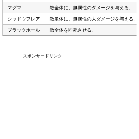
マグマ
敵全体に、無属性のダメージを与える。
シャドウフレア
敵単体に、無属性の大ダメージを与える。
ブラックホール
敵全体を即死させる。
スポンサードリンク