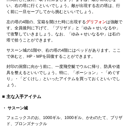
い、右の塔に行くといいでしょう。敵が出現する左の塔は、行
く前に一旦セーブしてから挑むといいでしょう。
左の塔の4階の、宝箱を開けた時に出現する
グリフォン
は強敵で
す。全員後列に下げて、「ブリザド」と「ゆみ＋せいなるや」
で攻撃していきましょう。なお、「ゆみ＋せいなるや」は右の
塔で拾うことができます。
サスーン城の1階や、右の塔の4階にはベッドがあります。ここ
で休むと、HP・MPを回復することができます。
封印の洞窟に向かう前に、一度飛空艇でウルに帰り、防具や道
具を整えるといいでしょう。特に、「ポーション」・「めぐす
り」・「どくけし」といったアイテムを買っておくといいでし
ょう。
主な入手アイテム
サスーン城
フェニックスのお、1000ギル、1000ギル、かわのたて、ブリザ
ド、ブロンズナックル