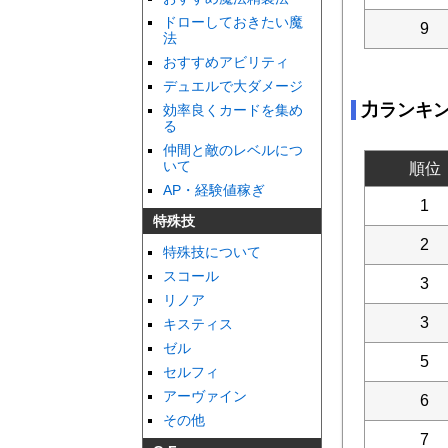
ドローしておきたい魔
9
法
おすすめアビリティ
デュエルで大ダメージ
力ランキ
効率良くカードを集め
る
仲間と敵のレベルにつ
いて
順位
AP・経験値稼ぎ
1
特殊技
2
特殊技について
スコール
3
リノア
3
キスティス
ゼル
5
セルフィ
アーヴァイン
6
その他
7