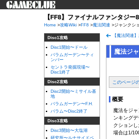
【FF8】ファイナルファンタジー8 
Home
>
攻略Wiki
>
FF8
>
魔法関連
>
ジャンクショ
【魔法関連】
Disc1攻略
Disc1開始〜ドール
魔法ジャ
バラムガーデン〜ティ
ンバー
セントラ発掘現場〜
Disc1終了
Disc2攻略
このページ
Disc2開始〜ミサイル基
地
概要
バラムガーデン〜F.H.
魔法をジャ
バラム〜Disc2終了
ンキングデ
Disc3攻略
クションし
Disc3開始〜大塩湖
場合は1/1
研究所〜ルナサイドベ