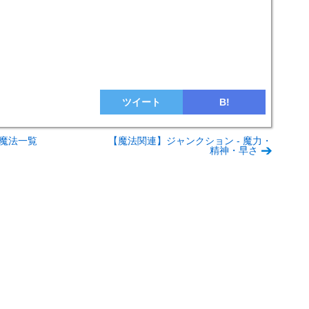
ツイート
B!
魔法一覧
【魔法関連】ジャンクション - 魔力・
精神・早さ