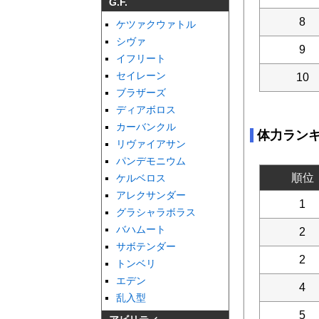
G.F.
8
ケツァクウァトル
シヴァ
9
イフリート
セイレーン
10
ブラザーズ
ディアボロス
カーバンクル
体力ラン
リヴァイアサン
パンデモニウム
順位
ケルベロス
アレクサンダー
1
グラシャラボラス
バハムート
2
サボテンダー
2
トンベリ
エデン
4
乱入型
5