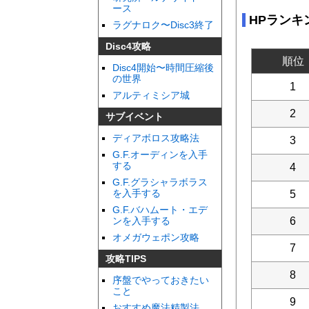
ース
HPランキ
ラグナロク〜Disc3終了
Disc4攻略
順位
Disc4開始〜時間圧縮後
の世界
1
アルティミシア城
2
サブイベント
ディアボロス攻略法
3
G.F.オーディンを入手
する
4
G.F.グラシャラボラス
を入手する
5
G.F.バハムート・エデ
6
ンを入手する
オメガウェポン攻略
7
攻略TIPS
8
序盤でやっておきたい
こと
9
おすすめ魔法精製法