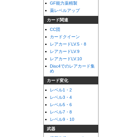
GF能力薬精製
薬レベルアップ
カード関連
CC団
カードクイーン
レアカードLV.5・8
レアカードLV.9
レアカードLV.10
Disc4でのレアカード集
め
カード変化
レベル1・2
レベル3・4
レベル5・6
レベル7・8
レベル9・10
武器