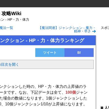
攻略Wiki
ン - HP・力・体力
魔法一覧
【魔法関連】ジャンクション - 魔力・
スポ
精神・早さ
ンクション - HP・力・体力ランキング
ツイート
B!
の目次を開く
ンクションした時の、HP・力・体力の上昇値のラ
ータです。なお、下記データは全て、
100個
ジャン
た場合の数値になります。1個ジャンクションした
00、10個ジャンクション1/10が上昇値になります。
人