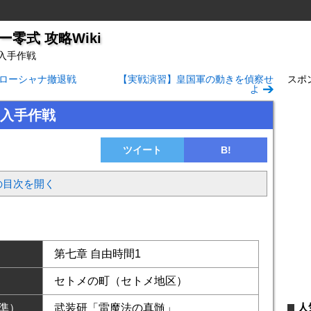
零式 攻略Wiki
入手作戦
ローシャナ撤退戦
【実戦演習】皇国軍の動きを偵察せ
スポ
よ
入手作戦
ツイート
B!
の目次を開く
第七章 自由時間1
セトメの町（セトメ地区）
人
準）
武装研「雷魔法の真髄」