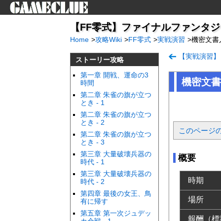
【FF零式】ファイナルファンタジー
Home
>
攻略Wiki
>
FF零式
>
実戦演習
>
機密文書
【実戦演習】
ストーリー攻略
第一章 開戦、運命の3
機密文書
時間
第二章 朱雀の旗が立つ
とき - 1
第二章 朱雀の旗が立つ
とき - 2
このページ
第二章 朱雀の旗が立つ
とき - 3
第三章 大量破壊兵器の
概要
時代 - 1
第三章 大量破壊兵器の
時期
時代 - 2
第四章 最後の女王、鳥
場所
有に帰す
第五章 第一次ジュデッ
報酬（標