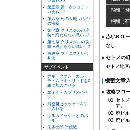
カ会戦 - 1
第五章 第一次ジュデッ
報酬（困
カ会戦 - 2
第六章 死の大地 カリヤ
報酬（不
の決断
第七章 クリスタルの攻
防〜終わらない戦い - 1
赤いS.O.
第七章 クリスタルの攻
なし
防〜終わらない戦い - 2
最終章 フィニスという
セトメの
判決
セトメ地区
サブイベント
ナギ・クオン・カル
機密文章
ラ・ムツキ・リィドを0
組に加入させる
攻略フロ
エミナ・カヅサのイベ
ント
セトメ
飛空艇セッツァーを手
す。
に入れる
廃ビル
ギルガメッシュとのバ
トル
廃ビル
朱雀の闇 討伐戦