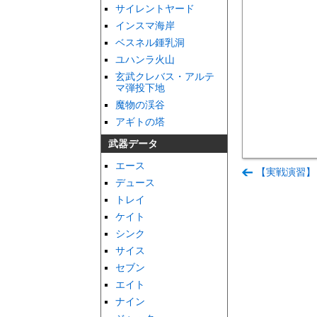
サイレントヤード
インスマ海岸
ベスネル鍾乳洞
ユハンラ火山
玄武クレバス・アルテ
マ弾投下地
魔物の渓谷
アギトの塔
武器データ
エース
【実戦演習】
デュース
トレイ
ケイト
シンク
サイス
セブン
エイト
ナイン