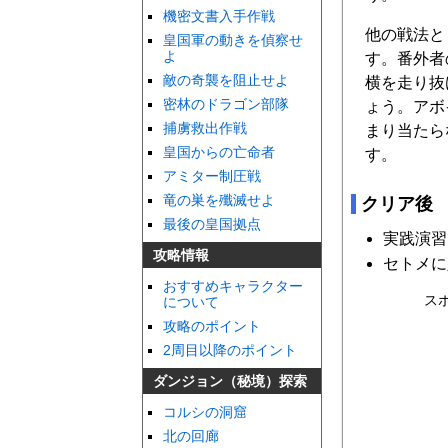
機密文書入手作戦
他の戦法と
皇国軍の動きを偵察せ
よ
す。番外者
敵の奇襲を阻止せよ
横を走り抜
密林のドラゴン部隊
ょう。アボ
捕虜救出作戦
まり当たら
皇国からの亡命者
す。
アミター制圧戦
竜の巣を殲滅せよ
クリア後
最後の皇国拠点
実践演習
攻略情報
セトメに
おすすめキャラクター
ス
について
攻略のポイント
2周目以降のポイント
ダンジョン（秘境）探索
コルシの洞窟
北の回廊