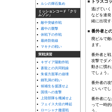
トラスコ
ルシの輝石集め
逃げていく
ミッションコード「クリ
などを連発
ムゾン」
緒に出現す
敵中突破作戦
霧中の襲撃
番外者と
休戦下の作戦
廃ビルで敵
最終防衛線
ます。
マキナの戦い
実戦演習
番外者と戦
攻撃でダメ
キザイア陽動作戦
動きに慣れ
蒼龍との共同戦線
でしょう。
朱雀方面軍の崩壊
鍾乳洞の戦い
番外者の攻
候補生を援護せよ
といいでし
国境への進撃
上陸部隊を殲滅せよ
番外者にな
フェイス大佐の蜂起
って一時的
ローシャナ撤退戦
う。