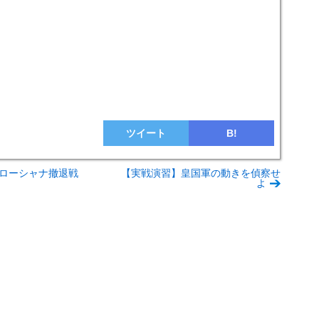
ツイート
B!
ローシャナ撤退戦
【実戦演習】皇国軍の動きを偵察せ
よ