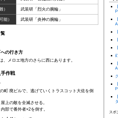
難）
武装研「烈火の腕輪」
P
可能）
武装研「炎神の腕輪」
A
一覧
町への行き方
は、メロエ地方のさらに西にあります。
A
入手作戦
ク
ー
P
の町 廃ビルで、逃げていくトラスコット大佐を倒
 屋上の敵を全滅させる。
 内部で番外者×2を倒す。
スポ