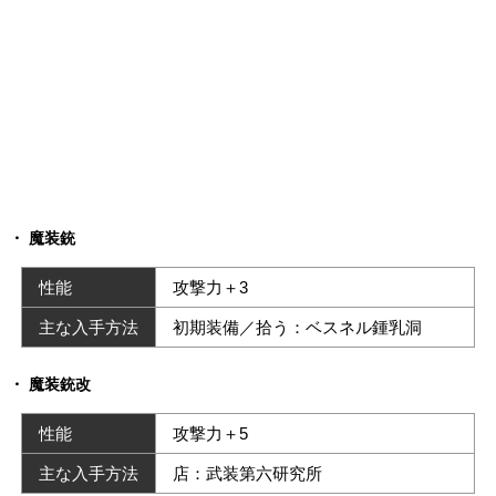
魔装銃
性能
攻撃力＋3
主な入手方法
初期装備／拾う：ベスネル鍾乳洞
魔装銃改
性能
攻撃力＋5
主な入手方法
店：武装第六研究所