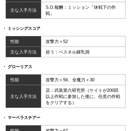
S.O.報酬：ミッション「休戦下の作
主な入手方法
戦」
ミッシングスコア
性能
攻撃力＋52
主な入手方法
拾う：ベスネル鍾乳洞
グローリアス
性能
攻撃力＋56、全魔力＋30
店：武装第六研究所（ケイトが200回
主な入手方法
以上作戦に参加した後に、任意の作戦
をクリアする）
マーベラスチアー
性能
攻撃力＋67