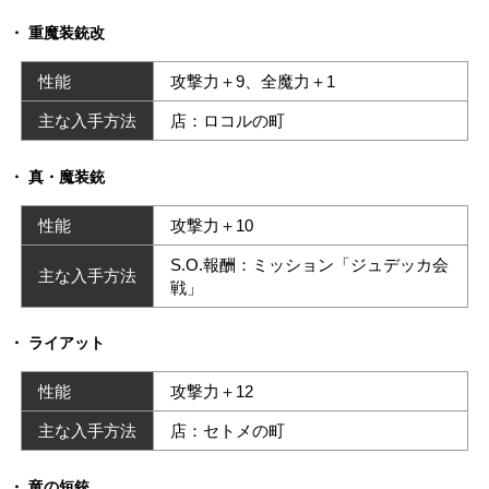
重魔装銃改
性能
攻撃力＋9、全魔力＋1
主な入手方法
店：ロコルの町
真・魔装銃
性能
攻撃力＋10
S.O.報酬：ミッション「ジュデッカ会
主な入手方法
戦」
ライアット
性能
攻撃力＋12
主な入手方法
店：セトメの町
竜の短銃