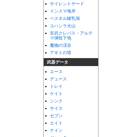
サイレントヤード
インスマ海岸
ベスネル鍾乳洞
ユハンラ火山
玄武クレバス・アルテ
マ弾投下地
魔物の渓谷
アギトの塔
武器データ
エース
デュース
トレイ
ケイト
シンク
サイス
セブン
エイト
ナイン