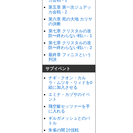
カ会戦 - 1
第五章 第一次ジュデッ
カ会戦 - 2
第六章 死の大地 カリヤ
の決断
第七章 クリスタルの攻
防〜終わらない戦い - 1
第七章 クリスタルの攻
防〜終わらない戦い - 2
最終章 フィニスという
判決
サブイベント
ナギ・クオン・カル
ラ・ムツキ・リィドを0
組に加入させる
エミナ・カヅサのイベ
ント
飛空艇セッツァーを手
に入れる
ギルガメッシュとのバ
トル
朱雀の闇 討伐戦