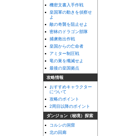
機密文書入手作戦
皇国軍の動きを偵察せ
よ
敵の奇襲を阻止せよ
密林のドラゴン部隊
捕虜救出作戦
皇国からの亡命者
アミター制圧戦
竜の巣を殲滅せよ
最後の皇国拠点
攻略情報
おすすめキャラクター
について
攻略のポイント
2周目以降のポイント
ダンジョン（秘境）探索
コルシの洞窟
北の回廊