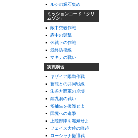
ルシの輝石集め
ミッションコード「クリ
ムゾン」
敵中突破作戦
霧中の襲撃
休戦下の作戦
最終防衛線
マキナの戦い
実戦演習
キザイア陽動作戦
蒼龍との共同戦線
朱雀方面軍の崩壊
鍾乳洞の戦い
候補生を援護せよ
国境への進撃
上陸部隊を殲滅せよ
フェイス大佐の蜂起
ローシャナ撤退戦