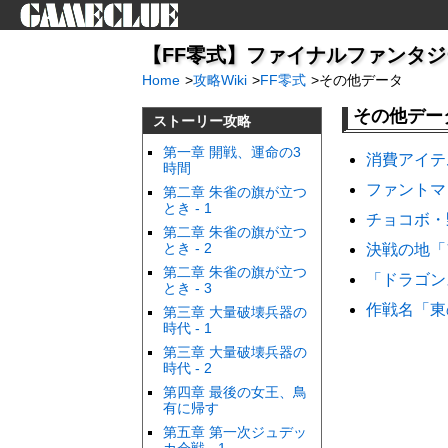
【FF零式】ファイナルファンタジー
Home
>
攻略Wiki
>
FF零式
>
その他データ
その他デー
ストーリー攻略
第一章 開戦、運命の3
消費アイテ
時間
ファントマ
第二章 朱雀の旗が立つ
とき - 1
チョコボ・
第二章 朱雀の旗が立つ
とき - 2
決戦の地「
第二章 朱雀の旗が立つ
「ドラゴン
とき - 3
作戦名「東
第三章 大量破壊兵器の
時代 - 1
第三章 大量破壊兵器の
時代 - 2
第四章 最後の女王、鳥
有に帰す
第五章 第一次ジュデッ