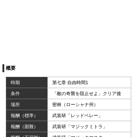
概要
時期
第七章 自由時間1
条件
「敵の奇襲を阻止せよ」クリア後
場所
密林（ローシャナ州）
報酬（標準）
武装研「レッドベレー」
報酬（困難）
武装研「マジックミトラ」