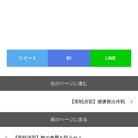
ツイート
B!
LINE
次のページに進む
【実戦演習】捕虜救出作戦
前のページに戻る
【実戦演習】敵の奇襲を阻止せよ