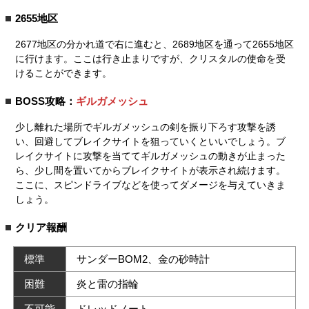
2655地区
2677地区の分かれ道で右に進むと、2689地区を通って2655地区
に行けます。ここは行き止まりですが、クリスタルの使命を受
けることができます。
BOSS攻略：
ギルガメッシュ
少し離れた場所でギルガメッシュの剣を振り下ろす攻撃を誘
い、回避してブレイクサイトを狙っていくといいでしょう。ブ
レイクサイトに攻撃を当ててギルガメッシュの動きが止まった
ら、少し間を置いてからブレイクサイトが表示され続けます。
ここに、スピンドライブなどを使ってダメージを与えていきま
しょう。
クリア報酬
標準
サンダーBOM2、金の砂時計
困難
炎と雷の指輪
不可能
ドレッドノート