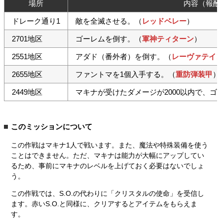
場所
内容（報酬
ドレーク通り1
敵を全滅させる。（
レッドベレー
）
2701地区
ゴーレムを倒す。（
軍神ティターン
）
2551地区
アダド（番外者）を倒す。（
レーヴァテイ
2655地区
ファントマを1個入手する。（
重防弾装甲
）
2449地区
マキナが受けたダメージが2000以内で、ゴ
このミッションについて
この作戦はマキナ1人で戦います。また、魔法や特殊装備を使う
ことはできません。ただ、マキナは能力が大幅にアップしてい
るため、事前にマキナのレベルを上げておく必要はないでしょ
う。
この作戦では、S.O.の代わりに「クリスタルの使命」を受信し
ます。赤いS.O.と同様に、クリアするとアイテムをもらえま
す。