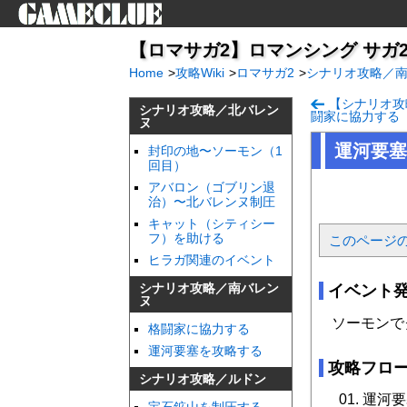
【ロマサガ2】ロマンシング サガ2（ス
Home
>
攻略Wiki
>
ロマサガ2
>
シナリオ攻略／
【シナリオ攻
シナリオ攻略／北バレン
闘家に協力する
ヌ
運河要塞
封印の地〜ソーモン（1
回目）
アバロン（ゴブリン退
治）〜北バレンヌ制圧
キャット（シティシー
フ）を助ける
このページ
ヒラガ関連のイベント
シナリオ攻略／南バレン
イベント
ヌ
ソーモンで
格闘家に協力する
運河要塞を攻略する
攻略フロ
シナリオ攻略／ルドン
運河要