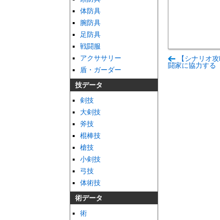
体防具
腕防具
足防具
戦闘服
アクササリー
【シナリオ攻
闘家に協力する
盾・ガーダー
技データ
剣技
大剣技
斧技
棍棒技
槍技
小剣技
弓技
体術技
術データ
術