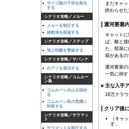
サイゴ族の子供を救出
まだキャッ
する
終わらせた
シナリオ攻略／メルー
運河要塞
メルーを制圧する
移動湖を探索する
キャットに
シナリオ攻略／ステップ
ば、敵と接
た、部屋に
地上戦艦を撃破する
箱があるの
シナリオ攻略／サバンナ
運河要塞の
白アリを退治する
一気に倒す
シナリオ攻略／コムルー
ン島
主な入手
コムルーン火山を固め
18万クラ
る
コムルーン島の危機に
対処する
クリア後
シナリオ攻略／サラマッ
（キャッ
ト
す。
サラマットを制圧する