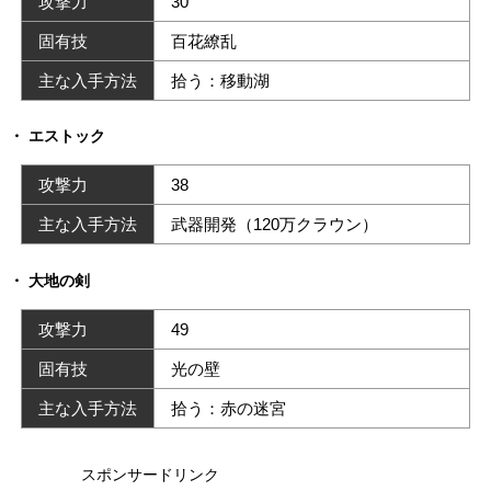
攻撃力
30
固有技
百花繚乱
主な入手方法
拾う：移動湖
エストック
攻撃力
38
主な入手方法
武器開発（120万クラウン）
大地の剣
攻撃力
49
固有技
光の壁
主な入手方法
拾う：赤の迷宮
スポンサードリンク