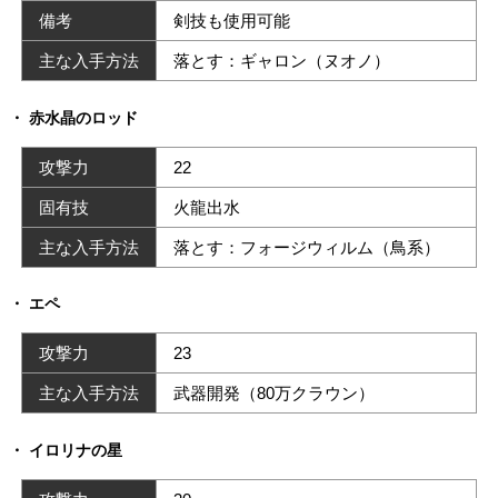
備考
剣技も使用可能
主な入手方法
落とす：ギャロン（ヌオノ）
赤水晶のロッド
攻撃力
22
固有技
火龍出水
主な入手方法
落とす：フォージウィルム（鳥系）
エペ
攻撃力
23
主な入手方法
武器開発（80万クラウン）
イロリナの星