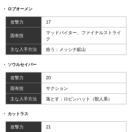
ロブオーメン
攻撃力
17
マッドバイター、ファイナルストライ
固有技
ク
主な入手方法
拾う：メッシナ鉱山
ソウルセイバー
攻撃力
20
固有技
サクション
主な入手方法
落とす：ロビンハット（獣人系）
カットラス
攻撃力
21