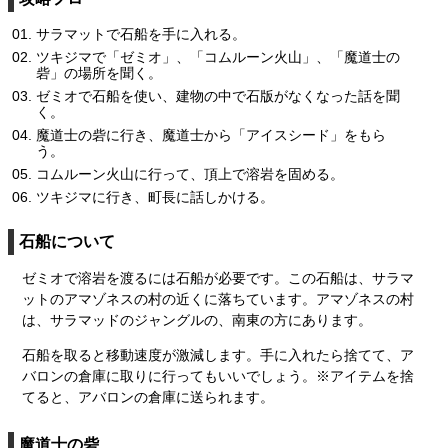
サラマットで石船を手に入れる。
ツキジマで「ゼミオ」、「コムルーン火山」、「魔道士の
砦」の場所を聞く。
ゼミオで石船を使い、建物の中で石版がなくなった話を聞
く。
魔道士の砦に行き、魔道士から「アイスシード」をもら
う。
コムルーン火山に行って、頂上で溶岩を固める。
ツキジマに行き、町長に話しかける。
石船について
ゼミオで溶岩を渡るには石船が必要です。この石船は、サラマ
ットのアマゾネスの村の近くに落ちています。アマゾネスの村
は、サラマッドのジャングルの、南東の方にあります。
石船を取ると移動速度が激減します。手に入れたら捨てて、ア
バロンの倉庫に取りに行ってもいいでしょう。※アイテムを捨
てると、アバロンの倉庫に送られます。
魔道士の砦