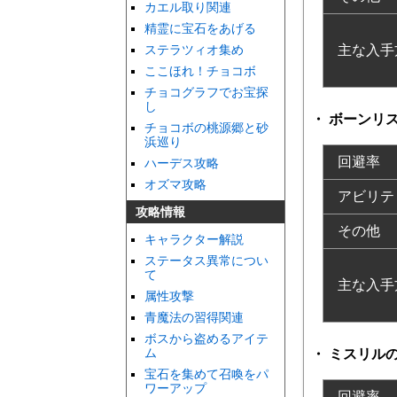
カエル取り関連
精霊に宝石をあげる
ステラツィオ集め
主な入手
ここほれ！チョコボ
チョコグラフでお宝探
し
ボーンリ
チョコボの桃源郷と砂
浜巡り
回避率
ハーデス攻略
オズマ攻略
アビリテ
攻略情報
その他
キャラクター解説
ステータス異常につい
て
主な入手
属性攻撃
青魔法の習得関連
ボスから盗めるアイテ
ム
ミスリル
宝石を集めて召喚をパ
ワーアップ
回避率