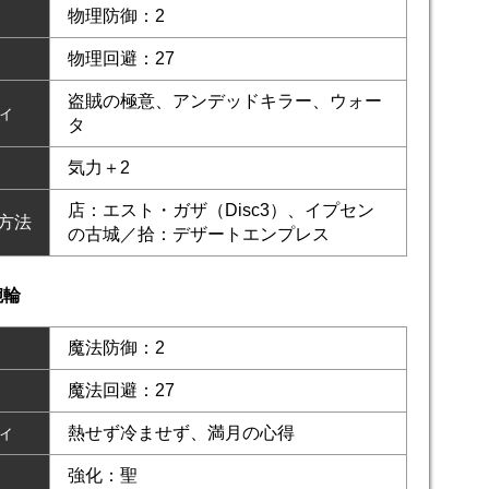
物理防御：2
物理回避：27
盗賊の極意、アンデッドキラー、ウォー
ィ
タ
気力＋2
店：エスト・ガザ（Disc3）、イプセン
方法
の古城／拾：デザートエンプレス
腕輪
魔法防御：2
魔法回避：27
ィ
熱せず冷ませず、満月の心得
強化：聖