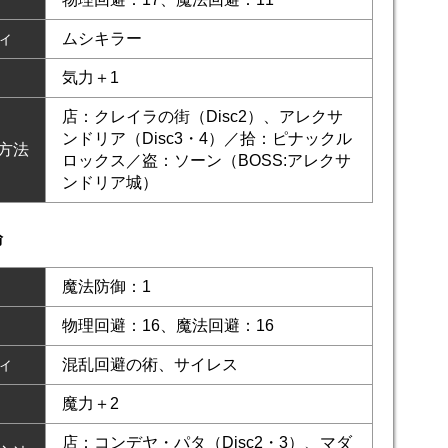
ィ
ムシキラー
気力＋1
店：クレイラの街（Disc2）、アレクサ
ンドリア（Disc3・4）／拾：ピナックル
方法
ロックス／盗：ソーン（BOSS:アレクサ
ンドリア城）
輪
魔法防御：1
物理回避：16、魔法回避：16
ィ
混乱回避の術、サイレス
魔力＋2
店：コンデヤ・パタ（Disc2・3）、マダ