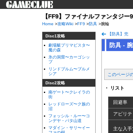
【FF9】ファイナルファンタジー9（iP
Home
>
攻略Wiki
>
FF9
>
防具
>
腕輪
【防具】兜
Disc1攻略
防具 - 
劇場艇プリマビスタ〜
魔の森
氷の洞窟〜カーゴシッ
プ
リンドブルム〜ブルメ
シア
このページ
Disc2攻略
リスト
南ゲート〜クレイラの
街
回避率
レッドローズ〜ク族の
沼
アビリテ
フォッシル・ルー〜コ
ンデヤ・パタ山道
マダイン・サリ〜イー
主な入手
ファの樹