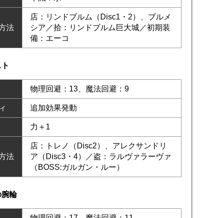
店：リンドブルム（Disc1・2）、ブルメ
方法
シア／拾：リンドブルム巨大城／初期装
備：エーコ
スト
物理回避：13、魔法回避：9
ィ
追加効果発動
力＋1
店：トレノ（Disc2）、アレクサンドリ
方法
ア（Disc3・4）／盗：ラルヴァラーヴァ
（BOSS:ガルガン・ルー）
の腕輪
物理回避：17、魔法回避：11