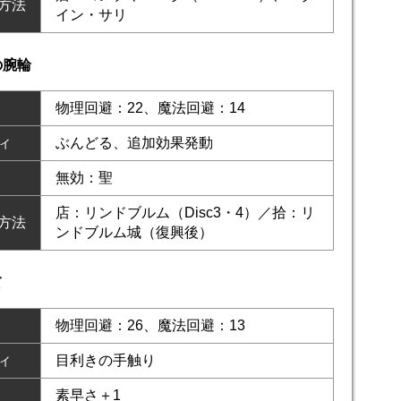
方法
イン・サリ
の腕輪
物理回避：22、魔法回避：14
ィ
ぶんどる、追加効果発動
無効：聖
店：リンドブルム（Disc3・4）／拾：リ
方法
ンドブルム城（復興後）
て
物理回避：26、魔法回避：13
ィ
目利きの手触り
素早さ＋1