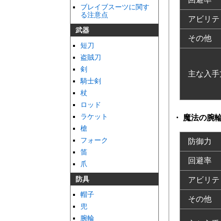
ブレイブスーツに関す
る注意点
アビリテ
武器
その他
短刀
盗賊刀
剣
主な入手
騎士剣
杖
ロッド
ラケット
魔法の腕
槍
フォーク
防御力
笛
回避率
爪
防具
アビリテ
帽子
その他
兜
腕輪