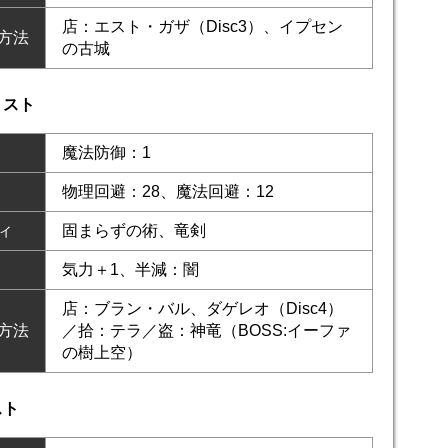
店：エスト・ガザ（Disc3）、イプセン
方法
の古城
リスト
魔法防御：1
物理回避：28、魔法回避：12
ィ
固まらずの術、竜剣
気力＋1、半減：闇
店：ブラン・バル、ダゲレオ（Disc4）
方法
／拾：テラ／盗：神竜（BOSS:イーファ
の樹上空）
スト