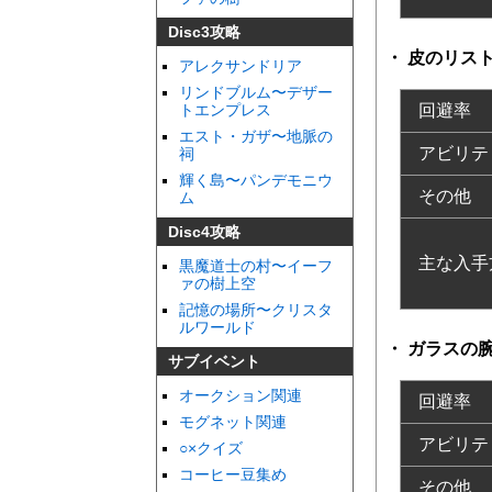
Disc3攻略
皮のリス
アレクサンドリア
リンドブルム〜デザー
トエンプレス
回避率
エスト・ガザ〜地脈の
アビリテ
祠
輝く島〜パンデモニウ
その他
ム
Disc4攻略
主な入手
黒魔道士の村〜イーフ
ァの樹上空
記憶の場所〜クリスタ
ルワールド
ガラスの
サブイベント
オークション関連
回避率
モグネット関連
アビリテ
○×クイズ
コーヒー豆集め
その他