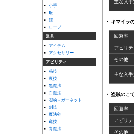
主な入手
小手
服
鎧
キマイラ
ローブ
回避率
道具
アイテム
アビリテ
アクセサリー
その他
アビリティ
秘技
主な入手
裏技
黒魔法
白魔法
盗賊のこ
召喚 - ガーネット
剣技
回避率
魔法剣
アビリテ
竜技
青魔法
その他