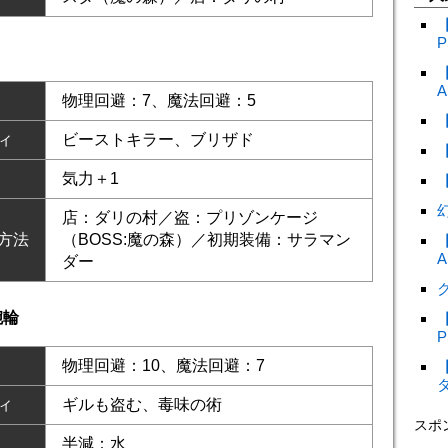
P
ト
A
物理回避：7、魔法回避：5
ィ
ビーストキラー、ブリザド
気力＋1
店：ダリの村／盗：プリゾンケージ
方法
（BOSS:魔の森）／初期装備：サラマン
A
ダー
ク
腕輪
P
物理回避：10、魔法回避：7
ィ
ギルも盗む、毒味の術
スポ
半減：水