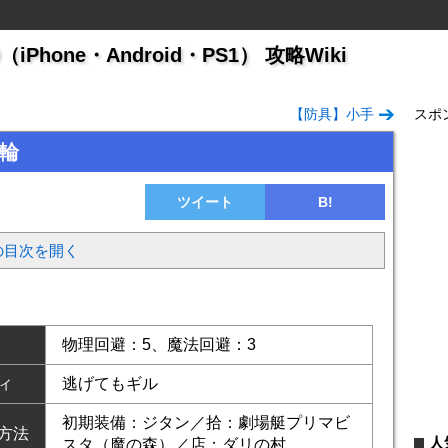
hone・Android・PS1） 攻略Wiki
【防具】小手
スポ
腕輪
ツイート
B!
の目次を開く
物理回避：5、魔法回避：3
ィ
逃げてもギル
初期装備：ジタン／拾：劇場艇プリマビ
方法
人
スタ（魔の森）／店：ダリの村