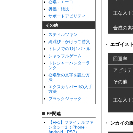
召喚 - エーコ
奥義・絶技
主な入手
サポートアビリティ
その他
合成の素
スティルツキン
縄跳び・かけっこ勝負
エゴイス
トレノでの1対1バトル
シャッフルゲーム
回避率
トレジャーハンターラ
ンク
アビリテ
召喚壁の文字を読む方
法
その他
エクスカリバーIIの入手
方法
ブラックジャック
主な入手
FF関連
【FF1】ファイナルファ
ンカイの
ンタジー1（iPhone・
Android・PSP）