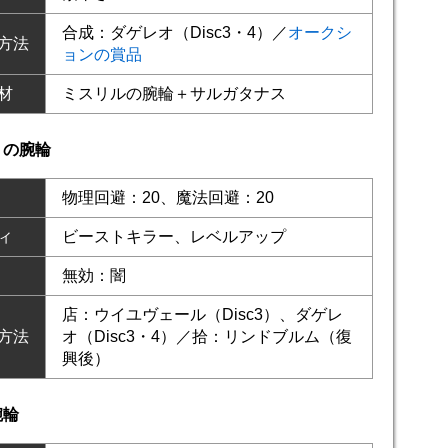
合成：ダゲレオ（Disc3・4）／
オークシ
方法
ョンの賞品
材
ミスリルの腕輪＋サルガタナス
トの腕輪
物理回避：20、魔法回避：20
ィ
ビーストキラー、レベルアップ
無効：闇
店：ウイユヴェール（Disc3）、ダゲレ
方法
オ（Disc3・4）／拾：リンドブルム（復
興後）
腕輪