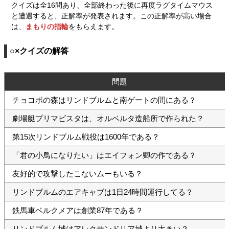
クイズは全16問あり、全部終わった後に再度ラグタイムマウス
と遭遇すると、正解率が発表されます。この正解率が高い場合
は、
まもりの指輪
をもらえます。
○×クイズの解答
問題
チョコボの森はリンドブルムと南ゲートの間にある？
劇場艇プリマビスタは、オルベルタ造船所で作られた？
第15次リンドブルム戦役は1600年である？
「君の小鳥になりたい」はエイフォン卿の作である？
友好的で攻撃したこないムーもいる？
リンドブルムのエアキャブは1日24時間運行してる？
鉄馬車ベルクメアは創業87年である？
リンドブルム城はアレクサンドリア城より大きい？