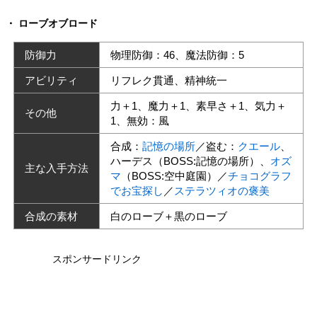
ローブオブロード
防御力
物理防御：46、魔法防御：5
アビリティ
リフレク貫通、精神統一
力＋1、魔力＋1、素早さ＋1、気力＋
その他
1、無効：風
合成：
記憶の場所
／盗む：
クエール
、
ハーデス（BOSS:記憶の場所）、
オズ
主な入手方法
マ
（BOSS:空中庭園）／
チョコグラフ
でお宝探し
／
ステラツィオの褒美
合成の素材
白のローブ＋黒のローブ
スポンサードリンク