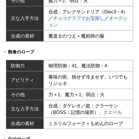
その他
魔力＋2、弱点：火
合成：アレクサンドリア（Disc3・4）
主な入手方法
／
チョコグラフでお宝探し
／
オークシ
ョン
合成の素材
魔道士のつえ＋魔術師の服
飽食のローブ
防御力
物理防御：41、魔法防御：4
毒味の術、熱せず冷ませず、いつでも
アビリティ
リジェネ
その他
力＋1、魔力＋1、弱点：火
合成：ダゲレオ／盗：クラーケン
主な入手方法
（BOSS：記憶の場所）、
クエール
合成の素材
ミスリルフォーク＋もめんのローブ