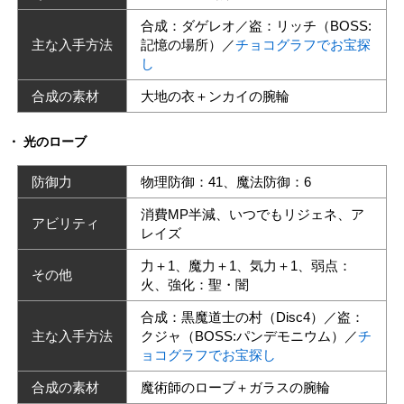
合成：ダゲレオ／盗：リッチ（BOSS:
主な入手方法
記憶の場所）／
チョコグラフでお宝探
し
合成の素材
大地の衣＋ンカイの腕輪
光のローブ
防御力
物理防御：41、魔法防御：6
消費MP半減、いつでもリジェネ、ア
アビリティ
レイズ
力＋1、魔力＋1、気力＋1、弱点：
その他
火、強化：聖・闇
合成：黒魔道士の村（Disc4）／盗：
主な入手方法
クジャ（BOSS:パンデモニウム）／
チ
ョコグラフでお宝探し
合成の素材
魔術師のローブ＋ガラスの腕輪