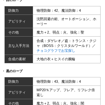
白のローブ
防御力
物理防御：42、魔法防御：4
沈黙回避の術、オートポーション、ホ
アビリティ
ーリー
その他
魔力＋2、弱点：火、強化：聖
合成：ダゲレオ／盗：トランス・クジ
主な入手方法
ャ（BOSS：クリスタルワールド）／
チョコグラフでお宝探し
合成の素材
大地の衣＋ヒスイの腕輪
黒のローブ
防御力
物理防御：43、魔法防御：4
MP20％アップ、フレア、リフレク倍
アビリティ
返し
その他
魔力＋2、弱点：火、強化：闇