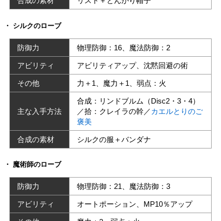
合成の素材
リスト＋とんがり帽子
シルクのローブ
防御力
物理防御：16、魔法防御：2
アビリティ
アビリティアップ、沈黙回避の術
その他
力＋1、魔力＋1、弱点：火
合成：リンドブルム（Disc2・3・4）
主な入手方法
／拾：クレイラの幹／
カエルとりのご
褒美
合成の素材
シルクの服＋バンダナ
魔術師のローブ
防御力
物理防御：21、魔法防御：3
アビリティ
オートポーション、MP10％アップ