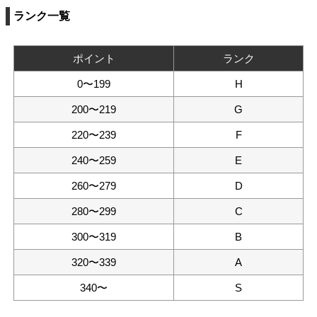
ランク一覧
ポイント
ランク
0〜199
H
200〜219
G
220〜239
F
240〜259
E
260〜279
D
280〜299
C
300〜319
B
320〜339
A
340〜
S