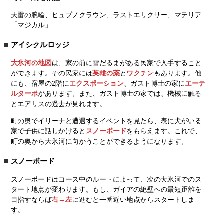
天雷の腕輪、ヒュプノクラウン、ラストエリクサー、マテリア
「マジカル」
アイシクルロッジ
大氷河の地図
は、家の前に雪だるまがある民家で入手すること
ができます。その民家には
英雄の薬
と
ワクチン
もあります。他
にも、宿屋の2階に
エクスポーション
、ガスト博士の家に
エーテ
ルターボ
があります。また、ガスト博士の家では、機械に触る
とエアリスの過去が見れます。
町の奥でイリーナと遭遇するイベントを見たら、表に犬がいる
家で子供に話しかけると
スノーボード
をもらえます。これで、
町の奥から大氷河に向かうことができるようになります。
スノーボード
スノーボードはコース中のルートによって、次の大氷河でのス
タート地点が変わります。もし、ガイアの絶壁への最短距離を
目指すならば
右→左
に進むと一番近い地点からスタートしま
す。