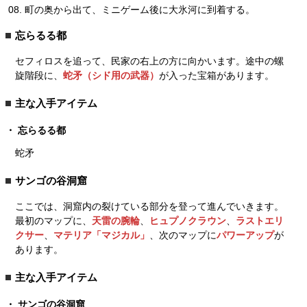
町の奥から出て、ミニゲーム後に大氷河に到着する。
忘らるる都
セフィロスを追って、民家の右上の方に向かいます。途中の螺
旋階段に、
蛇矛（シド用の武器）
が入った宝箱があります。
主な入手アイテム
忘らるる都
蛇矛
サンゴの谷洞窟
ここでは、洞窟内の裂けている部分を登って進んでいきます。
最初のマップに、
天雷の腕輪
、
ヒュプノクラウン
、
ラストエリ
クサー
、
マテリア「マジカル」
、次のマップに
パワーアップ
が
あります。
主な入手アイテム
サンゴの谷洞窟