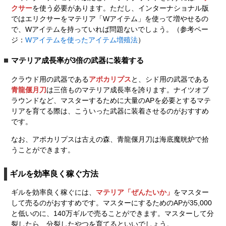
クサー
を使う必要があります。ただし、インターナショナル版
ではエリクサーをマテリア「Wアイテム」を使って増やせるの
で、Wアイテムを持っていれば問題ないでしょう。（参考ペー
ジ：
Wアイテムを使ったアイテム増殖法
）
マテリア成長率が3倍の武器に装着する
クラウド用の武器である
アポカリプス
と、シド用の武器である
青龍偃月刀
は三倍ものマテリア成長率を誇ります。ナイツオブ
ラウンドなど、マスターするために大量のAPを必要とするマテ
リアを育てる際は、こういった武器に装着させるのがおすすめ
です。
なお、アポカリプスは古えの森、青龍偃月刀は海底魔晄炉で拾
うことができます。
ギルを効率良く稼ぐ方法
ギルを効率良く稼ぐには、
マテリア「ぜんたいか」
をマスター
して売るのがおすすめです。マスターにするためのAPが35,000
と低いのに、140万ギルで売ることができます。マスターして分
裂したら、分裂したやつを育てるといいでしょう。