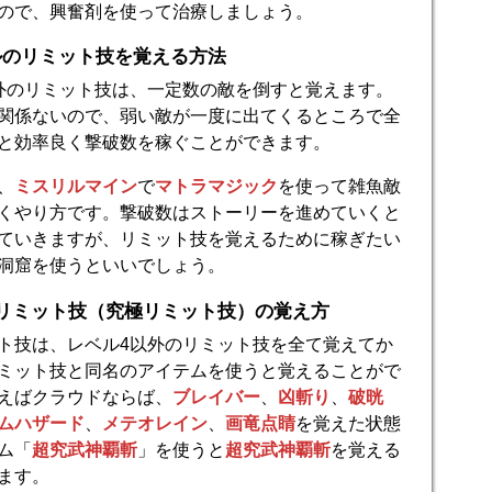
ので、興奮剤を使って治療しましょう。
ルのリミット技を覚える方法
外のリミット技は、一定数の敵を倒すと覚えます。
関係ないので、弱い敵が一度に出てくるところで全
と効率良く撃破数を稼ぐことができます。
、
ミスリルマイン
で
マトラマジック
を使って雑魚敵
くやり方です。撃破数はストーリーを進めていくと
ていきますが、リミット技を覚えるために稼ぎたい
洞窟を使うといいでしょう。
のリミット技（究極リミット技）の覚え方
ト技は、レベル4以外のリミット技を全て覚えてか
ミット技と同名のアイテムを使うと覚えることがで
えばクラウドならば、
ブレイバー
、
凶斬り
、
破晄
ムハザード
、
メテオレイン
、
画竜点睛
を覚えた状態
ム「
超究武神覇斬
」を使うと
超究武神覇斬
を覚える
ます。