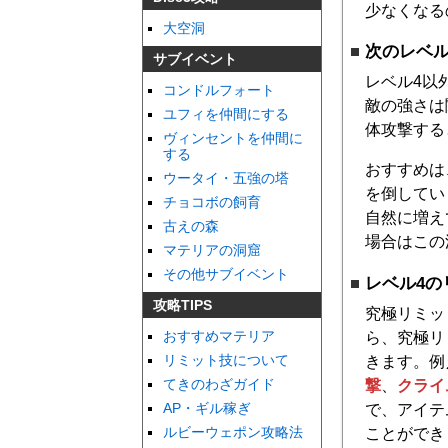
少なくなる
大空洞
次のレベ
サブイベント
レベル4以
コンドルフォート
敵の強さは
ユフィを仲間にする
体攻撃する
ヴィンセントを仲間に
する
おすすめは
ウータイ・五強の塔
を倒してい
チョコボの飼育
自然に増え
古えの森
場合はこの
マテリアの洞窟
その他サブイベント
レベル4
攻略TIPS
究極リミッ
おすすめマテリア
ら、究極リ
リミット技について
きます。例
てきのわざガイド
撃
、
クライ
AP・ギル稼ぎ
で、アイテ
ルビーウェポン攻略法
ことができ