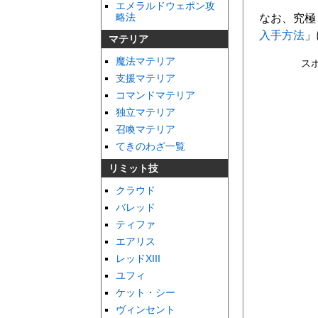
エメラルドウェポン攻
略法
なお、究極
入手方法
」
マテリア
魔法マテリア
ス
支援マテリア
コマンドマテリア
独立マテリア
召喚マテリア
てきのわざ一覧
リミット技
クラウド
バレッド
ティファ
エアリス
レッドXIII
ユフィ
ケット・シー
ヴィンセント