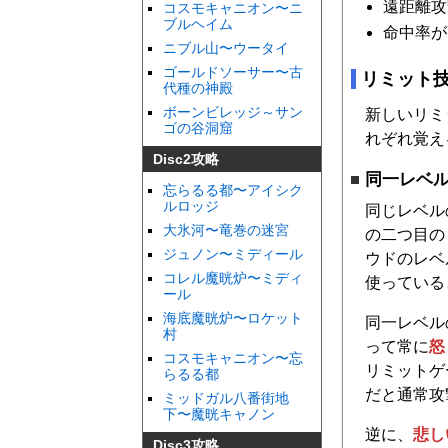
遠距離攻
コスモキャニオン〜ニ
ブルヘイム
命中率が
ニブル山〜ウータイ
ゴールドソーサー〜古
リミット
代種の神殿
ボーンビレッジ～サン
新しいリミ
ゴの谷洞窟
れぞれ覚え
Disc2攻略
同一レベ
忘らるる都〜アイシク
ルロッジ
同じレベル
大氷河〜竜巻の迷宮
の二つ目の
ジュノン〜ミディール
ウドのレベ
コレル魔晄炉〜ミディ
使っている
ール
海底魔晄炉〜ロケット
同一レベル
村
って常に
怒
コスモキャニオン〜忘
リミットゲ
らるる都
だと通常攻
ミッドガル八番街地
下〜魔晄キャノン
逆に、
悲し
Disc3攻略