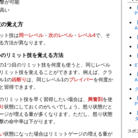
撃が可能
高い
P
技の覚え方
A
ット技は
同一レベル
・
次のレベル
・
レベル4
で、そ
る方法が異なります。
ルのリミット技を覚える方法
の1つ目のリミット技を何度も使うと、同じレベル
リミット技を覚えることができます。例えば、クラ
ル1の
凶斬り
は、同じレベル1の
ブレイバー
を何度か
A
と習得できます。
ク
のリミット技を早く習得したい場合は、
興奮剤
を使
P
り
状態にしておくのがいいでしょう。怒り状態だと
ージが増える量が多くなります。ただし、怒り状態
撃の命中率は下がります。
スポ
い
状態になった場合はリミットゲージの増える量が