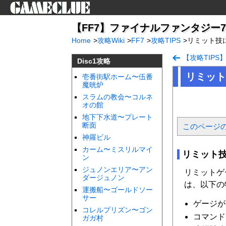
【FF7】ファイナルファンタジー7（i
Home
>
攻略Wiki
>
FF7
>
攻略TIPS
>
リミット技
【攻略TIP
Disc1攻略
リミット
壱番街駅ホーム〜伍番
魔晄炉
スラムの教会〜コルネ
オの館
地下下水道〜プレート
断面
このページ
神羅ビル
カーム〜ミスリルマイ
リミット
ン
ジュノンエリア〜アン
リミットゲ
ダージュノン
は、以下の
運搬船〜ゴールドソー
サー
ゲージが
コレルプリズン〜ゴン
コマンド
ガガ村