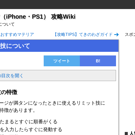
Phone・PS1） 攻略Wiki
について
S】おすすめマテリア
【攻略TIPS】てきのわざガイド
スポ
技について
ツイート
B!
の目次を開く
技の特徴
ージが満タンになったときに使えるリミット技に
特徴があります。
たまるとすぐに順番がくる
を入力したらすぐに発動する
人