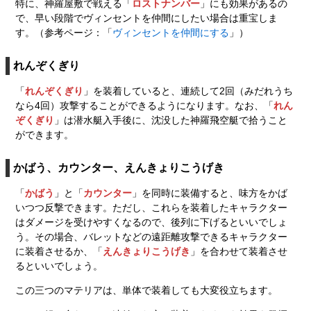
特に、神羅屋敷で戦える「
ロストナンバー
」にも効果があるの
で、早い段階でヴィンセントを仲間にしたい場合は重宝しま
す。（参考ページ：「
ヴィンセントを仲間にする
」）
れんぞくぎり
「
れんぞくぎり
」を装着していると、連続して2回（みだれうち
なら4回）攻撃することができるようになります。なお、「
れん
ぞくぎり
」は潜水艇入手後に、沈没した神羅飛空艇で拾うこと
ができます。
かばう、カウンター、えんきょりこうげき
「
かばう
」と「
カウンター
」を同時に装備すると、味方をかば
いつつ反撃できます。ただし、これらを装着したキャラクター
はダメージを受けやすくなるので、後列に下げるといいでしょ
う。その場合、バレットなどの遠距離攻撃できるキャラクター
に装着させるか、「
えんきょりこうげき
」を合わせて装着させ
るといいでしょう。
この三つのマテリアは、単体で装着しても大変役立ちます。