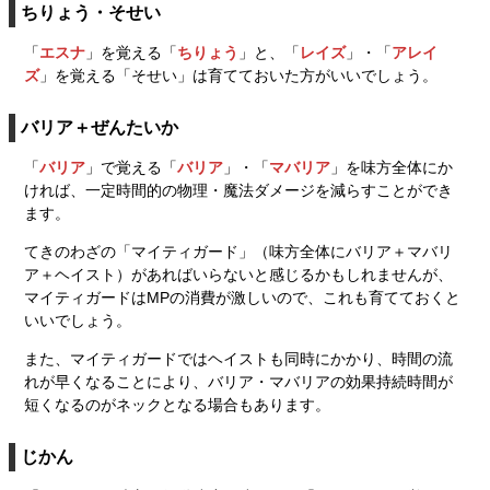
ちりょう・そせい
「
エスナ
」を覚える「
ちりょう
」と、「
レイズ
」・「
アレイ
ズ
」を覚える「そせい」は育てておいた方がいいでしょう。
バリア＋ぜんたいか
「
バリア
」で覚える「
バリア
」・「
マバリア
」を味方全体にか
ければ、一定時間的の物理・魔法ダメージを減らすことができ
ます。
てきのわざの「マイティガード」（味方全体にバリア＋マバリ
ア＋ヘイスト）があればいらないと感じるかもしれませんが、
マイティガードはMPの消費が激しいので、これも育てておくと
いいでしょう。
また、マイティガードではヘイストも同時にかかり、時間の流
れが早くなることにより、バリア・マバリアの効果持続時間が
短くなるのがネックとなる場合もあります。
じかん