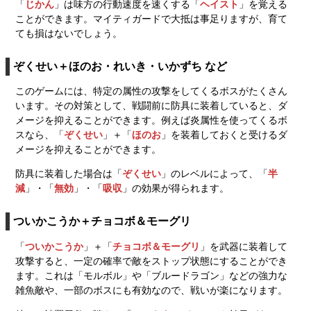
「
じかん
」は味方の行動速度を速くする「
ヘイスト
」を覚える
ことができます。マイティガードで大抵は事足りますが、育て
ても損はないでしょう。
ぞくせい＋ほのお・れいき・いかずち など
このゲームには、特定の属性の攻撃をしてくるボスがたくさん
います。その対策として、戦闘前に防具に装着していると、ダ
メージを抑えることができます。例えば炎属性を使ってくるボ
スなら、「
ぞくせい
」＋「
ほのお
」を装着しておくと受けるダ
メージを抑えることができます。
防具に装着した場合は「
ぞくせい
」のレベルによって、「
半
減
」・「
無効
」・「
吸収
」の効果が得られます。
ついかこうか＋チョコボ＆モーグリ
「
ついかこうか
」＋「
チョコボ＆モーグリ
」を武器に装着して
攻撃すると、一定の確率で敵をストップ状態にすることができ
ます。これは「モルボル」や「ブルードラゴン」などの強力な
雑魚敵や、一部のボスにも有効なので、戦いが楽になります。