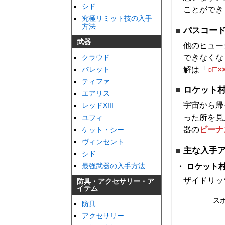
シド
ことができ
究極リミット技の入手
方法
パスコー
武器
他のヒュー
できなくな
クラウド
解は「
○□×
バレット
ティファ
ロケット
エアリス
宇宙から帰
レッドXIII
った所を見
ユフィ
器の
ビーナ
ケット・シー
ヴィンセント
主な入手
シド
最強武器の入手方法
ロケット
ザイドリッ
防具・アクセサリー・ア
イテム
ス
防具
アクセサリー