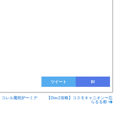
ツイート
B!
略】コレル魔晄炉〜ミデ
【Disc2攻略】コスモキャニオン〜忘
らるる都