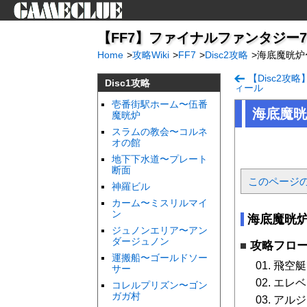
【FF7】ファイナルファンタジー7（i
Home
>
攻略Wiki
>
FF7
>
Disc2攻略
>
海底魔晄炉
【Disc2攻
Disc1攻略
ィール
壱番街駅ホーム〜伍番
海底魔晄
魔晄炉
スラムの教会〜コルネ
オの館
地下下水道〜プレート
断面
このページ
神羅ビル
カーム〜ミスリルマイ
ン
海底魔晄
ジュノンエリア〜アン
ダージュノン
攻略フロ
運搬船〜ゴールドソー
飛空艇
サー
エレベ
コレルプリズン〜ゴン
ガガ村
アルジ