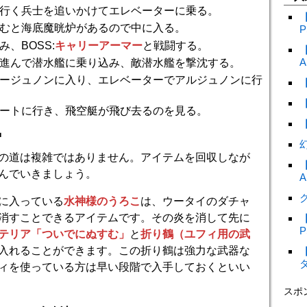
行く兵士を追いかけてエレベーターに乗る。
むと海底魔晄炉があるので中に入る。
P
み、BOSS:
キャリーアーマー
と戦闘する。
A
進んで潜水艦に乗り込み、敵潜水艦を撃沈する。
ージュノンに入り、エレベーターでアルジュノンに行
ートに行き、飛空艇が飛び去るのを見る。
炉
の道は複雑ではありません。アイテムを回収しなが
んでいきましょう。
A
ク
に入っている
水神様のうろこ
は、ウータイのダチャ
消すことできるアイテムです。その炎を消して先に
P
テリア「ついでにぬすむ」
と
折り鶴（ユフィ用の武
入れることができます。この折り鶴は強力な武器な
ィを使っている方は早い段階で入手しておくといい
スポ