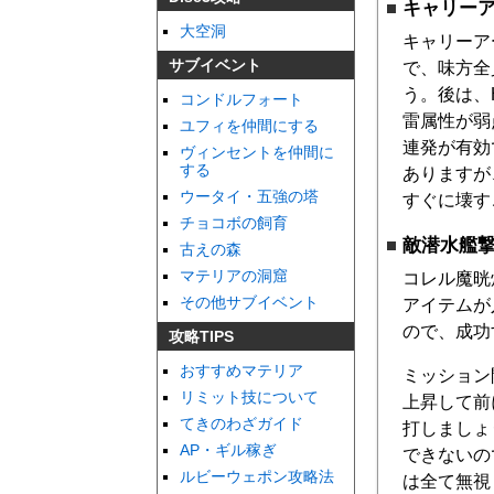
キャリー
大空洞
キャリーア
サブイベント
で、味方全
う。後は、
コンドルフォート
雷属性が弱
ユフィを仲間にする
連発が有効
ヴィンセントを仲間に
する
ありますが
ウータイ・五強の塔
すぐに壊す
チョコボの飼育
敵潜水艦
古えの森
マテリアの洞窟
コレル魔晄
その他サブイベント
アイテムが
ので、成功
攻略TIPS
おすすめマテリア
ミッション
リミット技について
上昇して前
てきのわざガイド
打しましょ
AP・ギル稼ぎ
できないの
ルビーウェポン攻略法
は全て無視