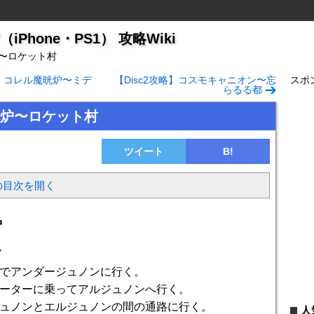
Phone・PS1） 攻略Wiki
〜ロケット村
略】コレル魔晄炉〜ミデ
【Disc2攻略】コスモキャニオン〜忘
スポ
らるる都
炉〜ロケット村
ツイート
B!
の目次を開く
炉
ー
でアンダージュノンに行く。
ーターに乗ってアルジュノンへ行く。
ュノンとエルジュノンの間の通路に行く。
人