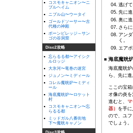
コスモキャニオン〜ニ
逃げて
ブルヘイム
先に進
ニブル山〜ウータイ
奥に進
ゴールドソーサー〜古
代種の神殿
さらに
ボーンビレッジ～サン
アンダ
ゴの谷洞窟
く。
Disc2攻略
エアポ
忘らるる都〜アイシク
海底魔晄
ルロッジ
海底魔晄炉
大氷河〜竜巻の迷宮
ら、先に進
ジュノン〜ミディール
コレル魔晄炉〜ミディ
ここの宝箱
ール
オ像の炎を
海底魔晄炉〜ロケット
村
進むと、
マ
コスモキャニオン〜忘
器）
を手に
らるる都
ので、ユフ
ミッドガル八番街地
でしょう。
下〜魔晄キャノン
Disc3攻略