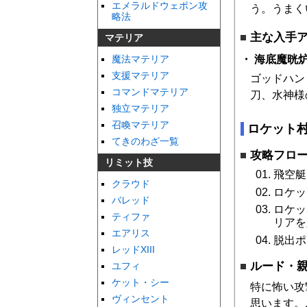
エメラルドウェポン攻
う。うまく
略法
主な入手
マテリア
海底魔晄
魔法マテリア
支援マテリア
ゴッドハン
コマンドマテリア
刀、水神様
独立マテリア
召喚マテリア
ロケット
てきのわざ一覧
攻略フロ
リミット技
飛空艇
クラウド
ロケッ
バレッド
ロケッ
ティファ
リアを
エアリス
脱出ポ
レッドXIII
ルード・親
ユフィ
ケット・シー
特に怖い攻
ヴィンセント
思います。