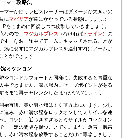
アーマー攻略法
ーマーが使うラピスレーザーはダメージが大きいの
員に
マバリア
が常にかかっている状態にしましょ
HPをこまめに回復しつつ攻撃していきましょう。
点なので、
マジカルブレス
（なければ
トライン
）の
です。なお、途中でアームにキャッチされることが
、気にせずにマジカルブレスを連打すればアームは
ことができます。
撃沈ミッション
炉やコンドルフォートと同様に、失敗すると貴重な
入手できません。潜水艦内にセーブポイントがある
するまで再チャレンジしたほうがいいでしょう。
開始直後、赤い潜水艦はすぐ前方上にいます。少し
に進み、赤い潜水艦をロックオンしてミサイルを連
う。コツは、近づきすぎるとミサイルがロックオン
で、一定の間隔を保つことです。また、魚雷・機雷
し、赤い潜水艦を攻撃することだけに専念しましょ